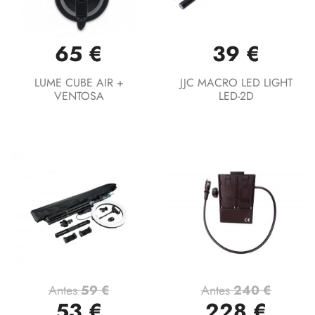
65 €
39 €
LUME CUBE AIR +
JJC MACRO LED LIGHT
VENTOSA
LED-2D
Antes
59 €
Antes
240 €
53 €
228 €