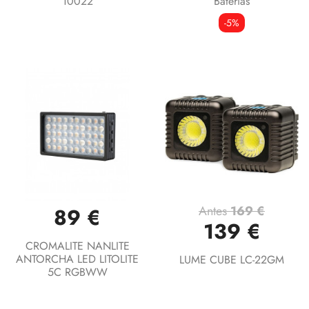
10022
Baterias
-5%
Antes
169 €
89 €
139 €
CROMALITE NANLITE
ANTORCHA LED LITOLITE
LUME CUBE LC-22GM
5C RGBWW