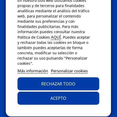
En nuestro sitio web utilizamos cookies
Políticas
propias y de terceros para finalidades
analíticas mediante el análisis del tráfico
Condiciones de compra
web, para personalizar el contenido
Aviso de privacidad
mediante sus preferencias y con
Cookies
finalidades publicitarias. Para más
Bajas comunicados comerciales
información puedes consultar nuestra
Derecho de desistimiento
AQUÍ
Política de Cookies
. Puedes aceptar
Preguntas frecuentes
y rechazar todas las cookies en bloque o
también puedes aceptarlas de forma
concreta, modificar su selección o
Contacto
rechazar su uso pulsando “Personalizar
cookies".
Envíanos un email a
info@fotoroma.es
o
Más información
Personalizar cookies
bien rellena nuestro
formulario de
contacto
RECHAZAR TODO
ACEPTO