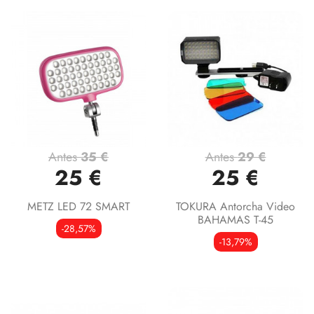
Antes
35 €
Antes
29 €
25 €
25 €
METZ LED 72 SMART
TOKURA Antorcha Video
BAHAMAS T-45
-28,57%
-13,79%