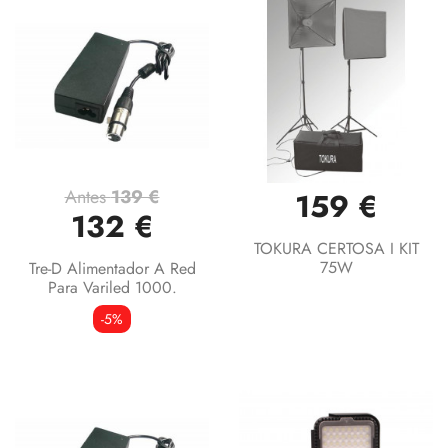
Antes
139 €
159 €
132 €
TOKURA CERTOSA I KIT
75W
Tre-D Alimentador A Red
Para Variled 1000.
-5%