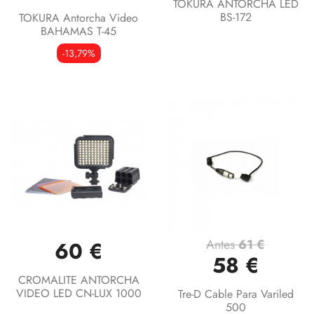
TOKURA ANTORCHA LED
BS-172
TOKURA Antorcha Video
BAHAMAS T-45
-13,79%
Antes
61 €
60 €
58 €
CROMALITE ANTORCHA
VIDEO LED CN-LUX 1000
Tre-D Cable Para Variled
500