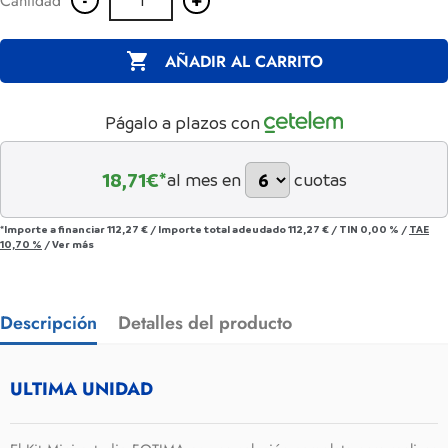
Cantidad

AÑADIR AL CARRITO
Págalo a plazos con
18,71
€*
al mes en
cuotas
*Importe a financiar
112,27 €
/
Importe total adeudado
112,27 €
/
TIN
0,00 %
/
TAE
10,70 %
/
Ver más
Descripción
Detalles del producto
ULTIMA UNIDAD