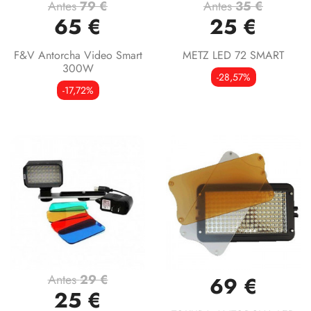
Antes
79 €
Antes
35 €
65 €
25 €
F&V Antorcha Video Smart
METZ LED 72 SMART
300W
-28,57%
-17,72%
Antes
29 €
69 €
25 €