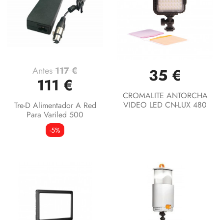
Antes
117 €
35 €
111 €
CROMALITE ANTORCHA
VIDEO LED CN-LUX 480
Tre-D Alimentador A Red
Para Variled 500
-5%