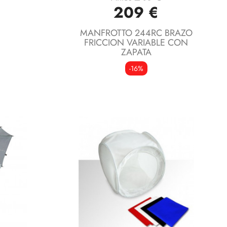
Vista rápida

209 €
MANFROTTO 244RC BRAZO
FRICCION VARIABLE CON
ZAPATA
-16%