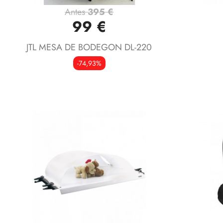
Antes
395 €
Vista rápida

99 €
JTL MESA DE BODEGON DL-220
-74,93%