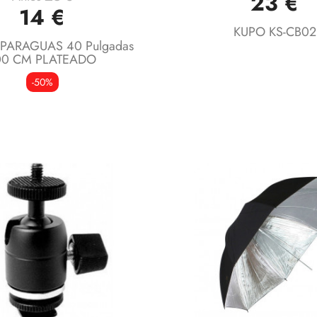
23 €
Vista rápida
Vista rápida


14 €
KUPO KS-CB02
PARAGUAS 40 Pulgadas
00 CM PLATEADO
-50%