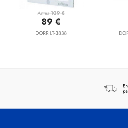
Antes
109 €
Vista rápida

89 €
DORR LT-3838
DOR
En
pa