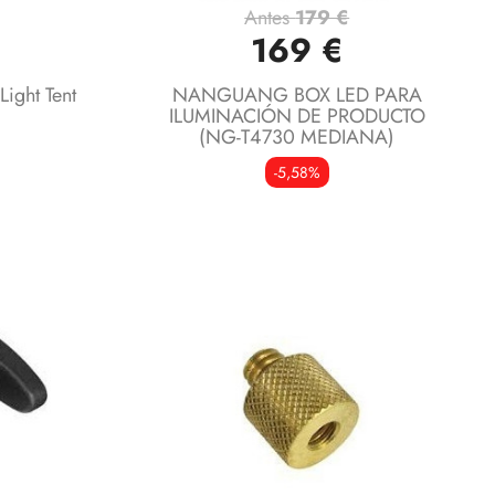
Antes
179 €
Vista rápida

169 €
ight Tent
NANGUANG BOX LED PARA
ILUMINACIÓN DE PRODUCTO
(NG-T4730 MEDIANA)
-5,58%