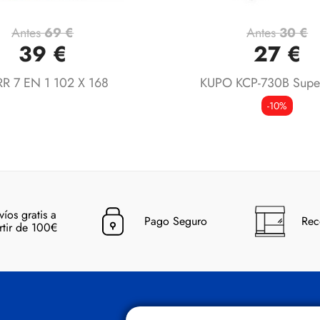
Antes
69 €
Antes
30 €
Vista rápida
Vista rápida


39 €
27 €
R 7 EN 1 102 X 168
KUPO KCP-730B Supe
-10%
víos gratis a
Pago Seguro
Rec
rtir de 100€