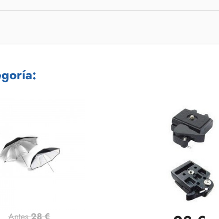
goría:
Antes
28 €