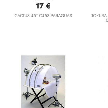
Vista rápida

17 €
CACTUS 45¨ C453 PARAGUAS
TOKURA 
1