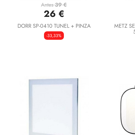
Antes
39 €
Vista rápida

26 €
DORR SP-0410 TUNEL + PINZA
METZ S
-33,33%