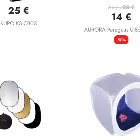
Antes
28 €
25 €
Vista rápida
Vista rápida


14 €
KUPO KS-CB03
AURORA Paraguas U-85c
-50%