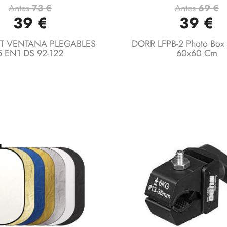
Antes
73 €
Antes
69 €
Vista rápida
Vista rápida


39 €
39 €
ET VENTANA PLEGABLES
DORR LFPB-2 Photo Box L
5 EN1 DS 92-122
60x60 Cm