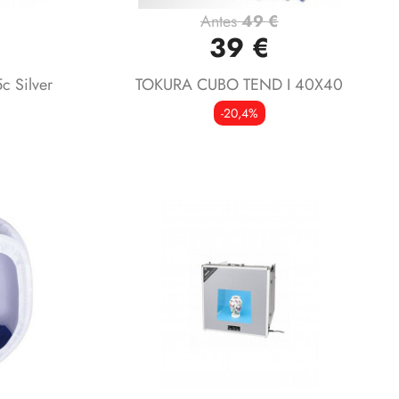
Antes
49 €
Vista rápida

39 €
 Silver
TOKURA CUBO TEND I 40X40
-20,4%