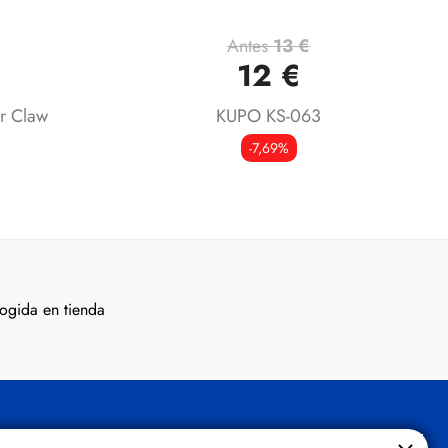
Antes
13 €
Vista rápida

12 €
r Claw
KUPO KS-063
-7,69%
ogida en tienda