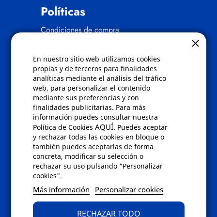
Políticas
Condiciones de compra
Aviso de privacidad
Cookies
Bajas comunicados comerciales
En nuestro sitio web utilizamos cookies
Derecho de desistimiento
propias y de terceros para finalidades
Preguntas frecuentes
analíticas mediante el análisis del tráfico
web, para personalizar el contenido
mediante sus preferencias y con
Contacto
finalidades publicitarias. Para más
información puedes consultar nuestra
Envíanos un email a
info@fotoroma.es
o
AQUÍ
Política de Cookies
. Puedes aceptar
bien rellena nuestro
formulario de
y rechazar todas las cookies en bloque o
contacto
también puedes aceptarlas de forma
concreta, modificar su selección o
rechazar su uso pulsando “Personalizar
cookies".
Más información
Personalizar cookies
RECHAZAR TODO