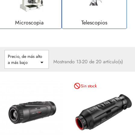
Microscopia
Telescopios
Precio, de más alto
Mostrando 13-20 de 20 artículo(s)

a más bajo
not_interested
Sin stock