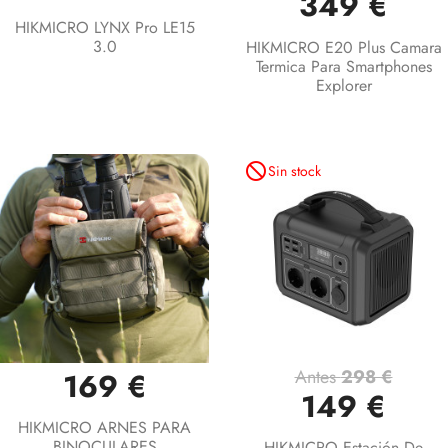
349 €
HIKMICRO LYNX Pro LE15
3.0
HIKMICRO E20 Plus Camara
Termica Para Smartphones
Explorer
not_interested
Sin stock
Antes
298 €
169 €
149 €
HIKMICRO ARNES PARA
BINOCULARES
HIKMICRO Estación De