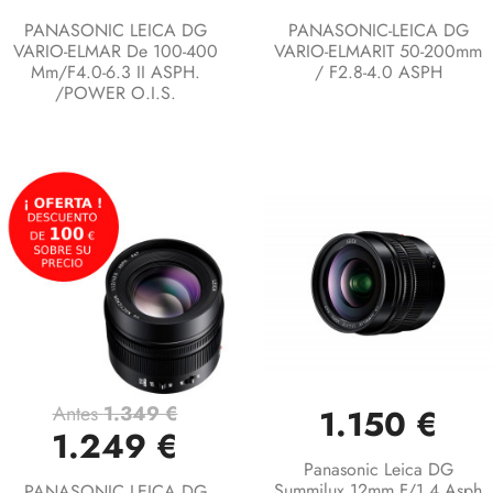
PANASONIC LEICA DG
PANASONIC-LEICA DG
VARIO-ELMAR De 100-400
VARIO-ELMARIT 50-200mm
Mm/F4.0-6.3 II ASPH.
/ F2.8-4.0 ASPH
/POWER O.I.S.
Antes
1.349 €
1.150 €
1.249 €
Panasonic Leica DG
Summilux 12mm F/1.4 Asph
PANASONIC LEICA DG