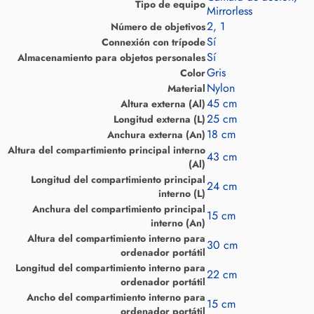
Tipo de equipo
Mirrorless
2, 1
Número de objetivos
Sí
Connexión con trípode
Sí
Almacenamiento para objetos personales
Gris
Color
Nylon
Material
45 cm
Altura externa (Al)
25 cm
Longitud externa (L)
18 cm
Anchura externa (An)
Altura del compartimiento principal interno
43 cm
(Al)
Longitud del compartimiento principal
24 cm
interno (L)
Anchura del compartimiento principal
15 cm
interno (An)
Altura del compartimiento interno para
30 cm
ordenador portátil
Longitud del compartimiento interno para
22 cm
ordenador portátil
Ancho del compartimiento interno para
15 cm
ordenador portátil