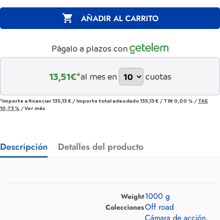

AÑADIR AL CARRITO
Págalo a plazos con
13,51
€*
al mes en
cuotas
*Importe a financiar
135,13 €
/
Importe total adeudado
135,13 €
/
TIN
0,00 %
/
TAE
10,73 %
/
Ver más
Descripción
Detalles del producto
1000 g
Weight
Off road
Colecciones
Cámara de acción,