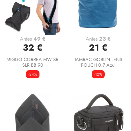
Antes
49 €
Antes
23 €
32 €
21 €
MIGGO CORREA MW SR-
TAMRAC GOBLIN LENS
SLR BB 90
POUCH 0.7 Azul
-34%
-10%