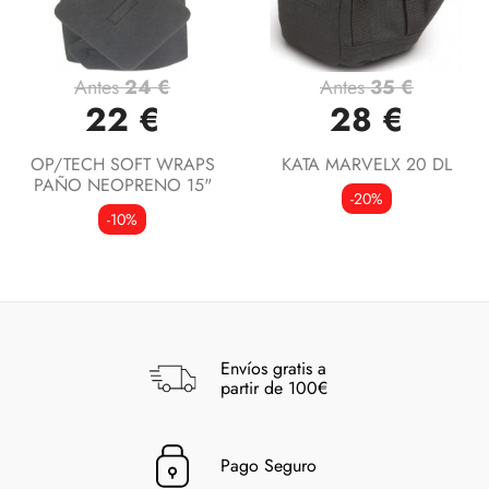
Antes
24 €
Antes
35 €
22 €
28 €
OP/TECH SOFT WRAPS
KATA MARVELX 20 DL
PAÑO NEOPRENO 15"
-20%
-10%
Envíos gratis a
partir de 100€
Pago Seguro