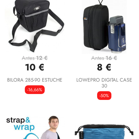
Antes
12 €
Antes
16 €
10 €
8 €
BILORA 285-90 ESTUCHE
LOWEPRO DIGITAL CASE
30
-16,66%
-50%