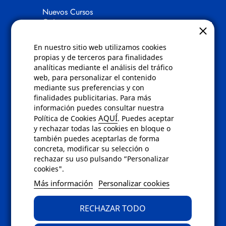
Nuevos Cursos
Quienes somos
Gafas eclipse
En nuestro sitio web utilizamos cookies
Políticas
propias y de terceros para finalidades
analíticas mediante el análisis del tráfico
Condiciones de compra
web, para personalizar el contenido
Aviso de privacidad
mediante sus preferencias y con
Cookies
finalidades publicitarias. Para más
Bajas comunicados comerciales
información puedes consultar nuestra
Derecho de desistimiento
AQUÍ
Política de Cookies
. Puedes aceptar
Preguntas frecuentes
y rechazar todas las cookies en bloque o
también puedes aceptarlas de forma
concreta, modificar su selección o
Contacto
rechazar su uso pulsando “Personalizar
cookies".
Envíanos un email a
info@fotoroma.es
o
Más información
Personalizar cookies
bien rellena nuestro
formulario de
contacto
RECHAZAR TODO