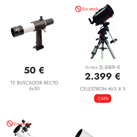
not_interested
Sin stock
Antes
2.589 €
50 €
2.399 €
TS BUSCADOR RECTO
6x30
CELESTRON AVX 8 S
-7,35%
not_interested
Sin stock