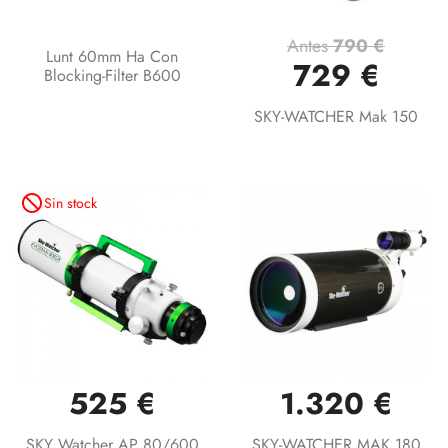
Antes
790 €
Lunt 60mm Ha Con
729 €
Blocking-Filter B600
SKY-WATCHER Mak 150
not_interested
Sin stock
525 €
1.320 €
SKY Watcher AP 80/600
SKY-WATCHER MAK 180