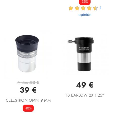
-35%
1
opinión
Antes
43 €
49 €
39 €
TS BARLOW 2X 1.25"
CELESTRON OMNI 9 MM
-10%