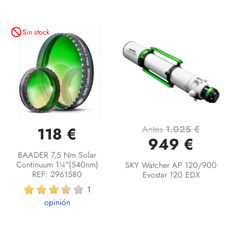
not_interested
Sin stock
Antes
1.025 €
118 €
949 €
BAADER 7,5 Nm Solar
Continuum 1¼"(540nm)
SKY Watcher AP 120/900
REF: 2961580
Evostar 120 EDX
1
opinión