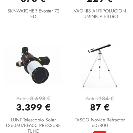
SKY-WATCHER Evostar 72
VAONIS ANTIPOLUCION
ED
LUMINICA FILTRO
Antes
3.698 €
Antes
134 €
3.399 €
87 €
LUNT Telescopio Solar
TASCO Novice Refractor
LS60MT/BF600 PRESSURE
60x800
TUNE