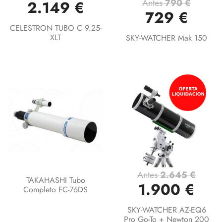
Antes
790 €
2.149 €
729 €
CELESTRON TUBO C 9.25-
XLT
SKY-WATCHER Mak 150
Antes
2.645 €
TAKAHASHI Tubo
1.900 €
Completo FC-76DS
SKY-WATCHER AZ-EQ6
Pro Go-To + Newton 200