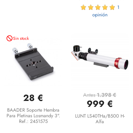
1
opinión
not_interested
Sin stock
Antes
1.398 €
28 €
999 €
BAADER Soporte Hembra
Para Pletinas Losmandy 3".
LUNT LS40THa/B500 H-
Ref.: 2451575
Alfa