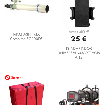
Antes
40 €
TAKAHASHI Tubo
25 €
Completo FC-100DF
TS ADAPTADOR
UNIVERSAL SMARTPHON
A T2
not_interested
Sin stock