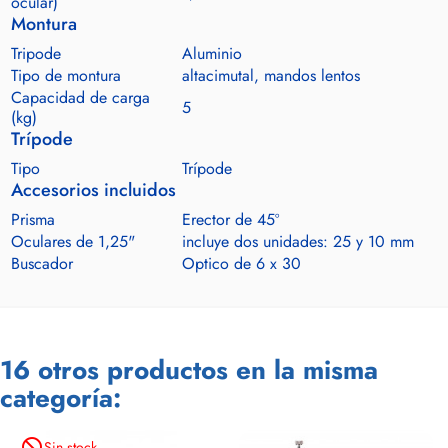
ocular)
Montura
Tripode
Aluminio
Tipo de montura
altacimutal, mandos lentos
Capacidad de carga
5
(kg)
Trípode
Tipo
Trípode
Accesorios incluidos
Prisma
Erector de 45º
Oculares de 1,25"
incluye dos unidades: 25 y 10 mm
Buscador
Optico de 6 x 30
16 otros productos en la misma
categoría:
not_interested
Sin stock