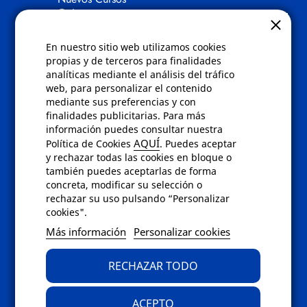
Quienes somos
Gafas eclipse
En nuestro sitio web utilizamos cookies
Políticas
propias y de terceros para finalidades
analíticas mediante el análisis del tráfico
Condiciones de compra
web, para personalizar el contenido
Aviso de privacidad
mediante sus preferencias y con
Cookies
finalidades publicitarias. Para más
Bajas comunicados comerciales
información puedes consultar nuestra
Derecho de desistimiento
AQUÍ
Política de Cookies
. Puedes aceptar
Preguntas frecuentes
y rechazar todas las cookies en bloque o
también puedes aceptarlas de forma
concreta, modificar su selección o
Contacto
rechazar su uso pulsando “Personalizar
cookies".
Envíanos un email a
info@fotoroma.es
o
Más información
Personalizar cookies
bien rellena nuestro
formulario de
contacto
RECHAZAR TODO
ACEPTO