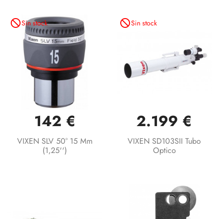
not_interested
not_interested
Sin stock
Sin stock
142 €
2.199 €
VIXEN SLV 50° 15 Mm
VIXEN SD103SII Tubo
(1,25'')
Optico