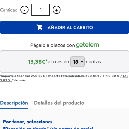
-
+
Cantidad

AÑADIR AL CARRITO
Págalo a plazos con
13,38
€*
al mes en
cuotas
*Importe a financiar
240,85 €
/
Importe total adeudado
240,85 €
/
TIN
0,00 %
/
TAE
9,02 %
/
Ver más
Descripción
Detalles del producto
Por favor, seleccione:
"Recogida en tienda" (sin gastos de envio)