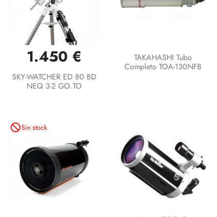
1.450 €
TAKAHASHI Tubo
Completo TOA-130NFB
SKY-WATCHER ED 80 BD
NEQ 3-2 GO.TO
not_interested
Sin stock