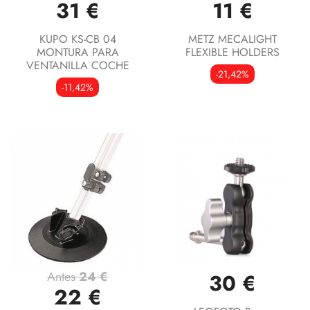
31 €
11 €
KUPO KS-CB 04
METZ MECALIGHT
MONTURA PARA
FLEXIBLE HOLDERS
VENTANILLA COCHE
-21,42%
-11,42%
Antes
24 €
30 €
22 €