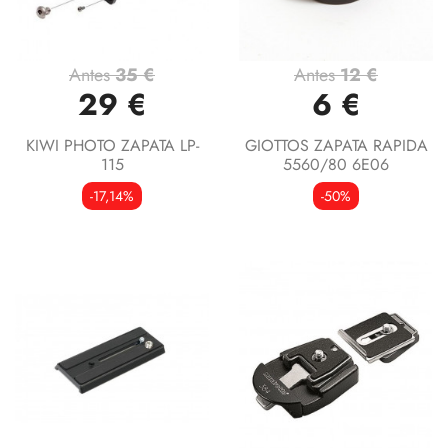
Antes
35 €
Antes
12 €
29 €
6 €
KIWI PHOTO ZAPATA LP-
GIOTTOS ZAPATA RAPIDA
115
5560/80 6E06
-17,14%
-50%