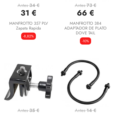
Antes
34 €
Antes
73 €
31 €
66 €
MANFROTTO 357 PLV
MANFROTTO 384
Zapata Rapida
ADAPTADOR DE PLATO
DOVE TAIL
-8,82%
-10%
Antes
35 €
Antes
14 €