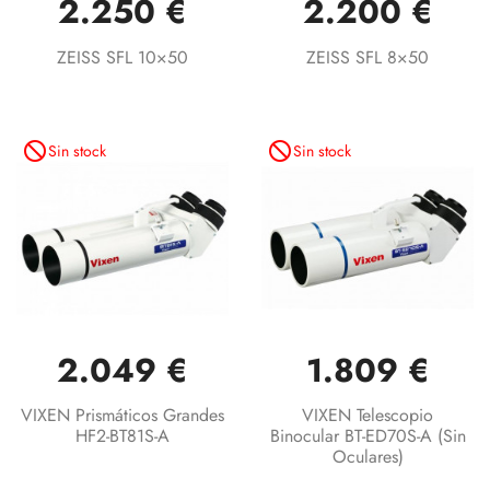
2.250 €
2.200 €
ZEISS SFL 10×50
ZEISS SFL 8×50
not_interested
not_interested
Sin stock
Sin stock
2.049 €
1.809 €
VIXEN Prismáticos Grandes
VIXEN Telescopio
HF2-BT81S-A
Binocular BT-ED70S-A (sin
Oculares)