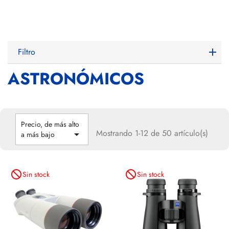
Filtro
ASTRONÓMICOS
Precio, de más alto
Mostrando 1-12 de 50 artículo(s)

a más bajo
not_interested
not_interested
Sin stock
Sin stock