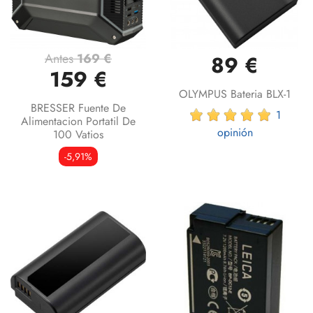
Antes
169 €
89 €
159 €
OLYMPUS Bateria BLX-1
BRESSER Fuente De
1
Alimentacion Portatil De
opinión
100 Vatios
-5,91%