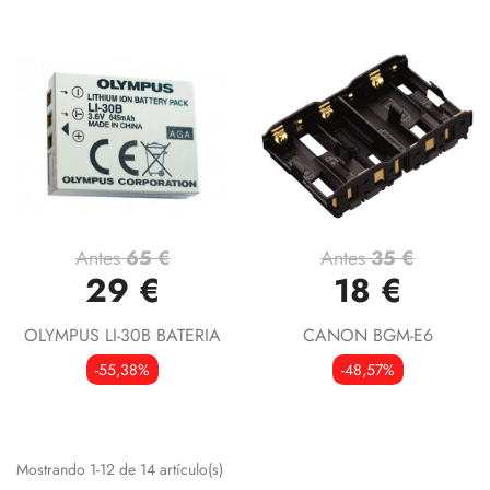
Antes
65 €
Antes
35 €
29 €
18 €
OLYMPUS LI-30B BATERIA
CANON BGM-E6
-55,38%
-48,57%
Mostrando 1-12 de 14 artículo(s)