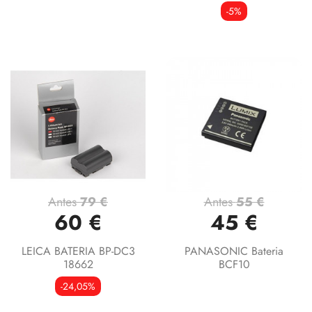
-5%
Antes
79 €
Antes
55 €
60 €
45 €
LEICA BATERIA BP-DC3
PANASONIC Bateria
18662
BCF10
-24,05%