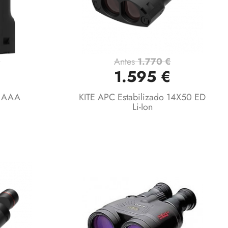
€
Antes
1.770 €
Vista rápida

1.595 €
D AAA
KITE APC Estabilizado 14X50 ED
Li-Ion