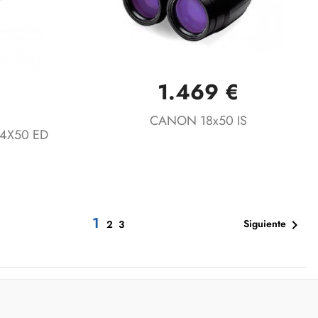
1.469 €
Vista rápida

€
CANON 18x50 IS
 14X50 ED
1

Siguiente
2
3