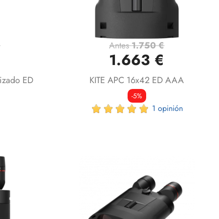
€
Antes
1.750 €
Vista rápida

1.663 €
lizado ED
KITE APC 16x42 ED AAA
-5%
1 opinión