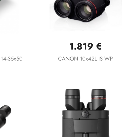
€
1.819 €
Vista rápida

 14-35x50
CANON 10x42L IS WP