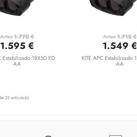
Antes
1.770 €
Antes
1.715 €
Vista rápida
Vista rápida


1.595 €
1.549 
 Estabilizado 18X50 ED
KITE APC Estabilizado
AA
AA
e 25 artículo(s)