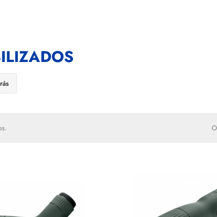
ILIZADOS
rás
os.
O