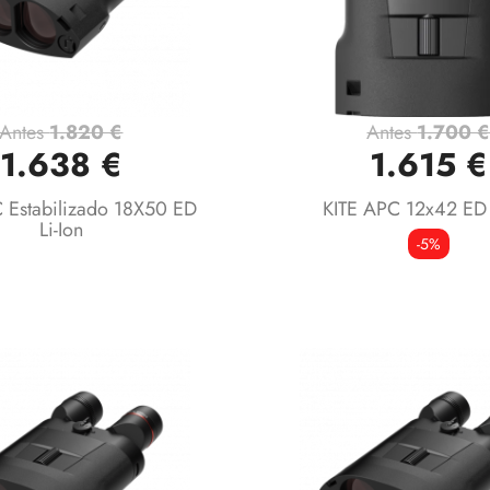
Antes
1.820 €
Antes
1.700 
Vista rápida
Vista rápida


1.638 €
1.615 €
 Estabilizado 18X50 ED
KITE APC 12x42 E
Li-Ion
-5%