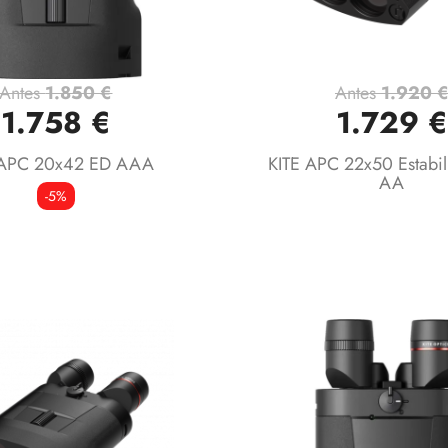
Antes
1.850 €
Antes
1.920 
Vista rápida
Vista rápida


1.758 €
1.729 €
 APC 20x42 ED AAA
KITE APC 22x50 Estabi
AA
-5%