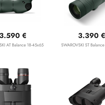
3.590 €
3.390 
Vista rápida
Vista rápida


I AT Balance 18-45x65
SWAROVSKI ST Balance