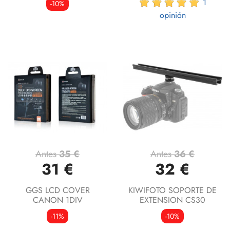
1
-10%
opinión
Antes
35 €
Antes
36 €
31 €
32 €
GGS LCD COVER
KIWIFOTO SOPORTE DE
CANON 1DIV
EXTENSION CS30
-11%
-10%