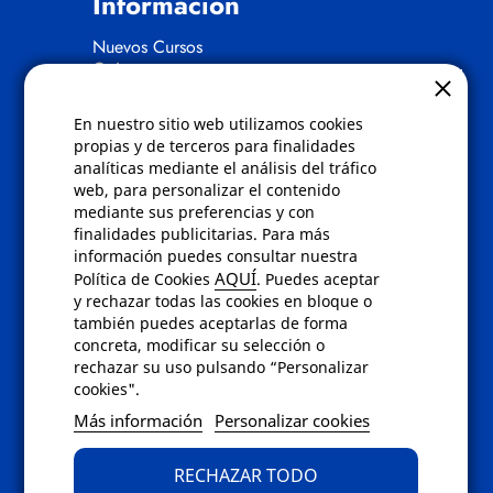
Información
Nuevos Cursos
Quienes somos
Gafas eclipse
En nuestro sitio web utilizamos cookies
Políticas
propias y de terceros para finalidades
analíticas mediante el análisis del tráfico
Condiciones de compra
web, para personalizar el contenido
Aviso de privacidad
mediante sus preferencias y con
Cookies
finalidades publicitarias. Para más
Bajas comunicados comerciales
información puedes consultar nuestra
Derecho de desistimiento
AQUÍ
Política de Cookies
. Puedes aceptar
Preguntas frecuentes
y rechazar todas las cookies en bloque o
también puedes aceptarlas de forma
concreta, modificar su selección o
Contacto
rechazar su uso pulsando “Personalizar
cookies".
Envíanos un email a
info@fotoroma.es
o
Más información
Personalizar cookies
bien rellena nuestro
formulario de
contacto
RECHAZAR TODO