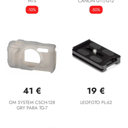
MTS
CANON G11/G12
-10%
-50%
41 €
19 €
OM SYSTEM CSCH-128
LEOFOTO PL-62
GRY PARA TG-7