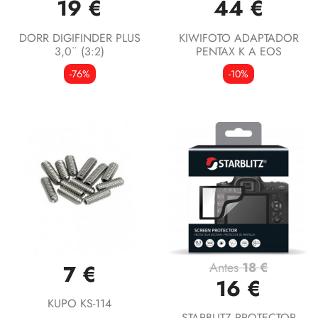
19 €
44 €
DORR DIGIFINDER PLUS
KIWIFOTO ADAPTADOR
3,0¨ (3:2)
PENTAX K A EOS
-76%
-10%
Antes
18 €
7 €
16 €
KUPO KS-114
STARBLITZ PROTECTOR