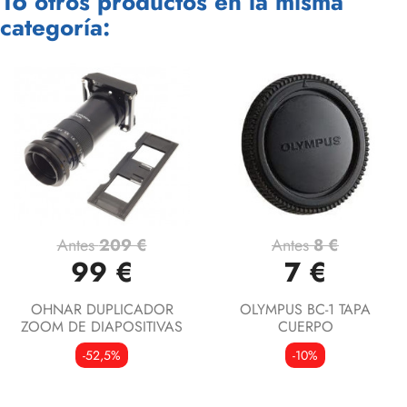
16 otros productos en la misma
categoría:
Antes
209 €
Antes
8 €
99 €
7 €
OHNAR DUPLICADOR
OLYMPUS BC-1 TAPA
ZOOM DE DIAPOSITIVAS
CUERPO
-52,5%
-10%