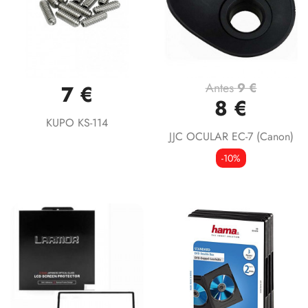
Antes
9 €
7 €
8 €
KUPO KS-114
JJC OCULAR EC-7 (Canon)
-10%