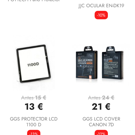
JJC OCULAR EN-DK19
-10%
Antes
15 €
Antes
24 €
13 €
21 €
GGS PROTECTOR LCD
GGS LCD COVER
1100 D
CANON 7D
-13%
-12%