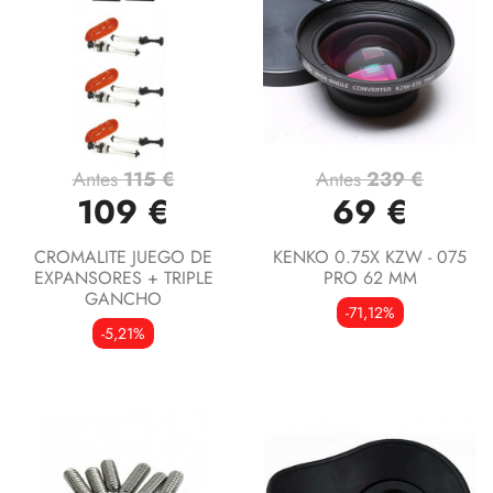
Antes
115 €
Antes
239 €
109 €
69 €
CROMALITE JUEGO DE
KENKO 0.75X KZW - 075
EXPANSORES + TRIPLE
PRO 62 MM
GANCHO
-71,12%
-5,21%