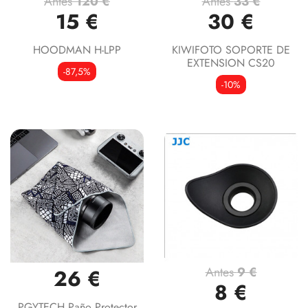
Antes
120 €
Antes
33 €
15 €
30 €
HOODMAN H-LPP
KIWIFOTO SOPORTE DE
EXTENSION CS20
-87,5%
-10%
Antes
9 €
26 €
8 €
PGYTECH Paño Protector