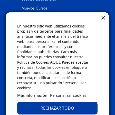
Nuevos Cursos
Quienes somos
Gafas eclipse
En nuestro sitio web utilizamos cookies
Políticas
propias y de terceros para finalidades
analíticas mediante el análisis del tráfico
Condiciones de compra
web, para personalizar el contenido
Aviso de privacidad
mediante sus preferencias y con
Cookies
finalidades publicitarias. Para más
Bajas comunicados comerciales
información puedes consultar nuestra
Derecho de desistimiento
AQUÍ
Política de Cookies
. Puedes aceptar
Preguntas frecuentes
y rechazar todas las cookies en bloque o
también puedes aceptarlas de forma
concreta, modificar su selección o
Contacto
rechazar su uso pulsando “Personalizar
cookies".
Envíanos un email a
info@fotoroma.es
o
Más información
Personalizar cookies
bien rellena nuestro
formulario de
contacto
RECHAZAR TODO