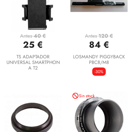
Antes
40 €
Antes
120 €
25 €
84 €
TS ADAPTADOR
LOSMANDY PIGGYBACK
UNIVERSAL SMARTPHON
PBC8/M8
A T2
-30%
not_interested
Sin stock