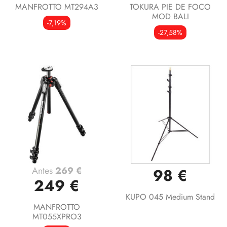
MANFROTTO MT294A3
TOKURA PIE DE FOCO
MOD BALI
-7,19%
-27,58%
Antes
269 €
98 €
249 €
KUPO 045 Medium Stand
MANFROTTO
MT055XPRO3