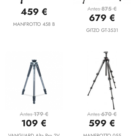
Antes
875 €
459 €
679 €
MANFROTTO 458 B
GITZO GT-3531
Antes
179 €
Antes
670 €
109 €
599 €
VANGUARD Alta Pro 2V
MANFROTTO 055