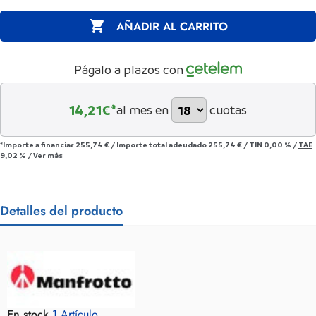

AÑADIR AL CARRITO
Págalo a plazos con
14,21
€*
al mes en
cuotas
*Importe a financiar
255,74 €
/
Importe total adeudado
255,74 €
/
TIN
0,00 %
/
TAE
9,02 %
/
Ver más
Detalles del producto
En stock
1 Artículo