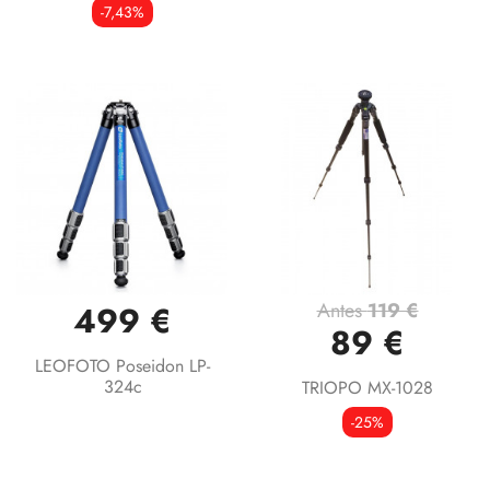
-7,43%
Antes
119 €
499 €
89 €
LEOFOTO Poseidon LP-
324c
TRIOPO MX-1028
-25%