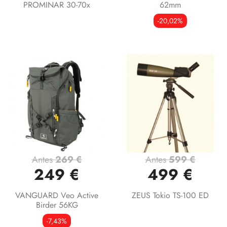
PROMINAR 30-70x
62mm
-20,02%
Antes
269 €
Antes
599 €
249 €
499 €
VANGUARD Veo Active
ZEUS Tokio TS-100 ED
Birder 56KG
-7,43%