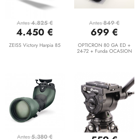
Antes
4.825 €
Antes
849 €
4.450 €
699 €
ZEISS Victory Harpia 85
OPTICRON 80 GA ED +
24-72 + Funda OCASION
Antes
5.380 €