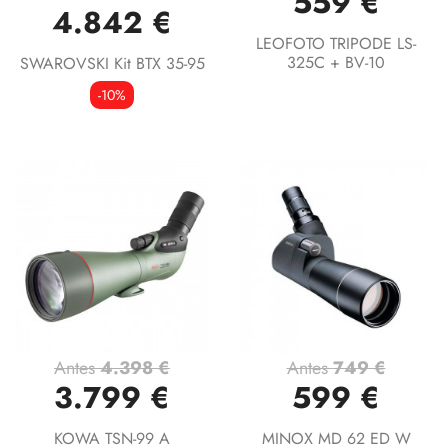
559 €
4.842 €
LEOFOTO TRIPODE LS-
325C + BV-10
SWAROVSKI Kit BTX 35-95
-10%
Antes
4.398 €
Antes
749 €
3.799 €
599 €
KOWA TSN-99 A
MINOX MD 62 ED W