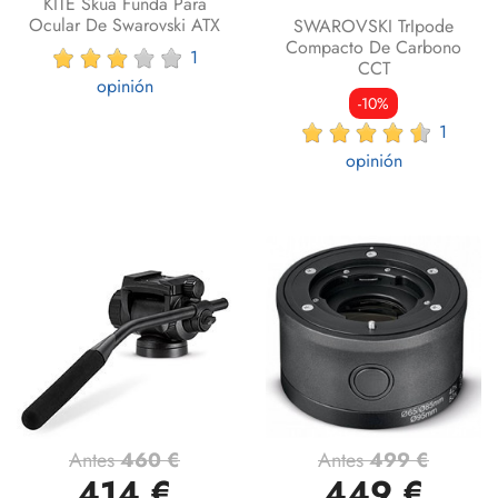
KITE Skua Funda Para
Ocular De Swarovski ATX
SWAROVSKI TrIpode
Compacto De Carbono
1
CCT
opinión
-10%
1
opinión
Antes
460 €
Antes
499 €
414 €
449 €