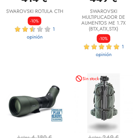
SWAROVSKI ROTULA CTH
SWAROVSKI
MULTIPLICADOR DE
-10%
AUMENTOS ME 1.7X
(BTX,ATX,STX)
1
opinión
-10%
1
opinión
not_interested
Sin stock
Antes
4.180 €
Antes
249 €