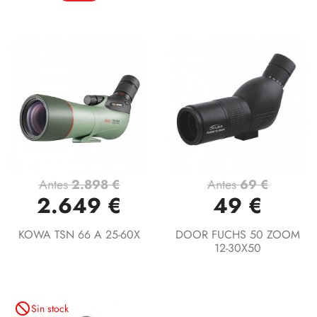
Antes
2.898 €
Antes
69 €
2.649 €
49 €
KOWA TSN 66 A 25-60X
DOOR FUCHS 50 ZOOM
12-30X50
not_interested
Sin stock