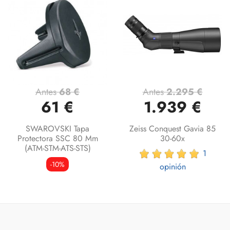
Antes
68 €
Antes
2.295 €
61 €
1.939 €
SWAROVSKI Tapa
Zeiss Conquest Gavia 85
Protectora SSC 80 Mm
30-60x
(ATM-STM-ATS-STS)
1
-10%
opinión