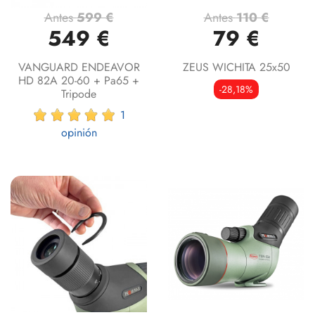
Antes
599 €
Antes
110 €
549 €
79 €
VANGUARD ENDEAVOR
ZEUS WICHITA 25x50
HD 82A 20-60 + Pa65 +
-28,18%
Tripode
1
opinión