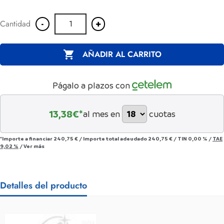
-
+
Cantidad

AÑADIR AL CARRITO
Págalo a plazos con
13,38
€*
al mes en
cuotas
*Importe a financiar
240,75 €
/
Importe total adeudado
240,75 €
/
TIN
0,00 %
/
TAE
9,02 %
/
Ver más
Detalles del producto