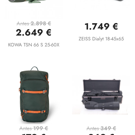
Antes
2.898 €
1.749 €
2.649 €
ZEISS Dialyt 18-45x65
KOWA TSN 66 S 25-60X
Antes
199 €
Antes
349 €