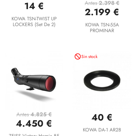
Antes
2.398 €
14 €
2.199 €
KOWA TSN-TWIST UP
LOCKERS (Set De 2)
KOWA TSN-55A
PROMINAR
not_interested
Sin stock
Antes
4.825 €
40 €
4.450 €
KOWA DA-1 AR28
ZEISS Victory Harpia 85