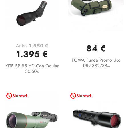
Antes
1.550 €
84 €
1.395 €
KOWA Funda Pronto Uso
TSN 882/884
KITE SP 85 HD Con Ocular
30-60x
not_interested
not_interested
Sin stock
Sin stock