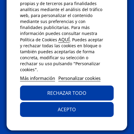
Políticas
propias y de terceros para finalidades
analíticas mediante el análisis del tráfico
Condiciones de compra
web, para personalizar el contenido
Aviso de privacidad
mediante sus preferencias y con
Cookies
finalidades publicitarias. Para más
Bajas comunicados comerciales
información puedes consultar nuestra
Derecho de desistimiento
AQUÍ
Política de Cookies
. Puedes aceptar
Preguntas frecuentes
y rechazar todas las cookies en bloque o
también puedes aceptarlas de forma
concreta, modificar su selección o
Contacto
rechazar su uso pulsando “Personalizar
cookies".
Envíanos un email a
info@fotoroma.es
o
Más información
Personalizar cookies
bien rellena nuestro
formulario de
contacto
RECHAZAR TODO
ACEPTO