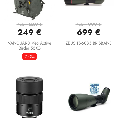
Antes
269 €
Antes
999 €
249 €
699 €
VANGUARD Veo Active
ZEUS TS-6085 BRISBANE
Birder 56KG
-7,43%