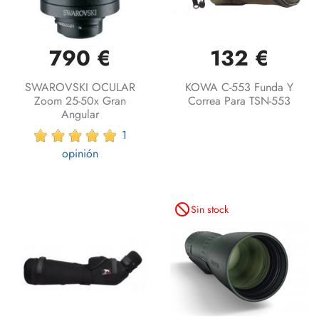
790 €
132 €
SWAROVSKI OCULAR
KOWA C-553 Funda Y
Zoom 25-50x Gran
Correa Para TSN-553
Angular
1
opinión
not_interested
Sin stock