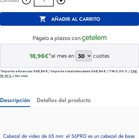
Cantidad

AÑADIR AL CARRITO
Págalo a plazos con
18,96
€*
al mes en
cuotas
*Importe a financiar
568,86 €
/
Importe total adeudado
568,86 €
/
TIN
0,00 %
/
TAE
10,91 %
/
Ver más
Descripción
Detalles del producto
Cabezal de video de 65 mm: el S6PRO es un cabezal de base