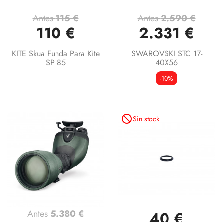
Antes
115 €
Antes
2.590 €
110 €
2.331 €
KITE Skua Funda Para Kite
SWAROVSKI STC 17-
SP 85
40X56
-10%
not_interested
Sin stock
Antes
5.380 €
40 €