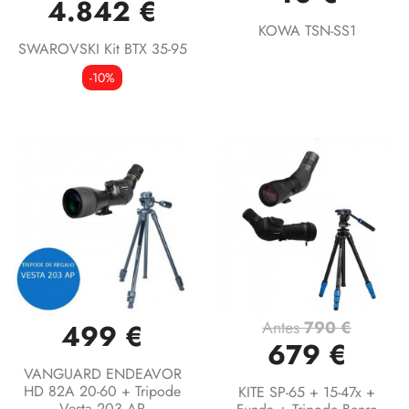
4.842 €
KOWA TSN-SS1
SWAROVSKI Kit BTX 35-95
-10%
Antes
790 €
499 €
679 €
VANGUARD ENDEAVOR
HD 82A 20-60 + Tripode
KITE SP-65 + 15-47x +
Vesta 203 AP