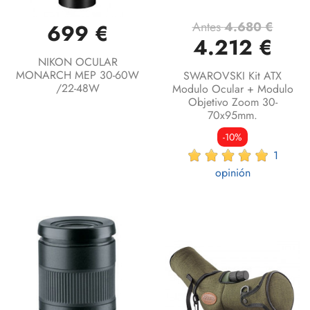
Antes
4.680 €
699 €
4.212 €
NIKON OCULAR
MONARCH MEP 30-60W
SWAROVSKI Kit ATX
/22-48W
Modulo Ocular + Modulo
Objetivo Zoom 30-
70x95mm.
-10%
1
opinión