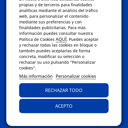
Políticas
propias y de terceros para finalidades
analíticas mediante el análisis del tráfico
Condiciones de compra
web, para personalizar el contenido
Aviso de privacidad
mediante sus preferencias y con
Cookies
finalidades publicitarias. Para más
Bajas comunicados comerciales
información puedes consultar nuestra
Derecho de desistimiento
AQUÍ
Política de Cookies
. Puedes aceptar
Preguntas frecuentes
y rechazar todas las cookies en bloque o
también puedes aceptarlas de forma
concreta, modificar su selección o
Contacto
rechazar su uso pulsando “Personalizar
cookies".
Envíanos un email a
info@fotoroma.es
o
Más información
Personalizar cookies
bien rellena nuestro
formulario de
contacto
RECHAZAR TODO
ACEPTO