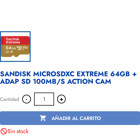
SANDISK MICROSDXC EXTREME 64GB +
ADAP SD 100MB/S ACTION CAM
-
+
Cantidad

AÑADIR AL CARRITO
Sin stock
not_interested