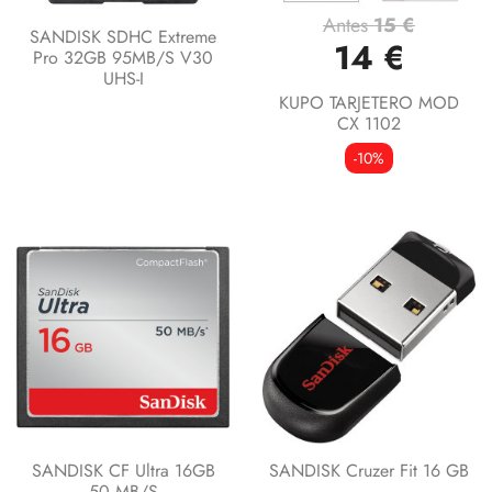
Antes
15 €
SANDISK SDHC Extreme
14 €
Pro 32GB 95MB/s V30
UHS-I
KUPO TARJETERO MOD
CX 1102
-10%
SANDISK CF Ultra 16GB
SANDISK Cruzer Fit 16 GB
50 MB/s