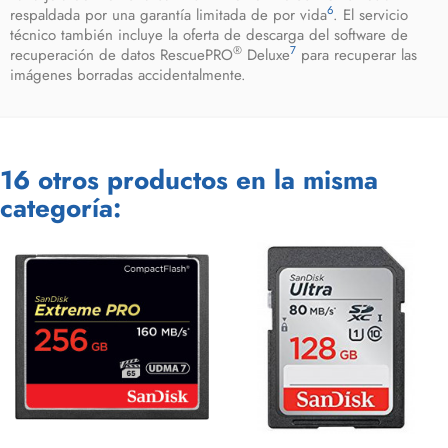
6
respaldada por una garantía limitada de por vida
. El servicio
técnico también incluye la oferta de descarga del software de
®
7
recuperación de datos RescuePRO
Deluxe
para recuperar las
imágenes borradas accidentalmente.
16 otros productos en la misma
categoría: