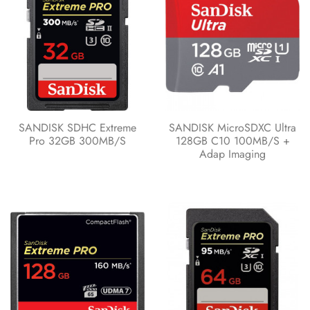
SANDISK SDHC Extreme
SANDISK MicroSDXC Ultra
Pro 32GB 300MB/s
128GB C10 100MB/s +
Adap Imaging