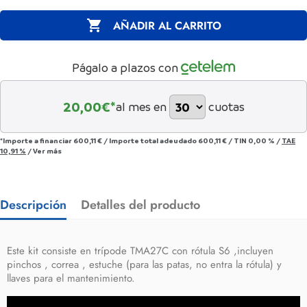

AÑADIR AL CARRITO
Págalo a plazos con
20,00
€*
al mes en
cuotas
*Importe a financiar
600,11 €
/
Importe total adeudado
600,11 €
/
TIN
0,00 %
/
TAE
10,91 %
/
Ver más
Descripción
Detalles del producto
Este kit consiste en trípode TMA27C con rótula S6 ,incluyen
pinchos , correa , estuche (para las patas, no entra la rótula) y
llaves para el mantenimiento.