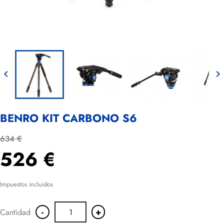


BENRO KIT CARBONO S6
634 €
526 €
Impuestos incluidos
-
+
Cantidad