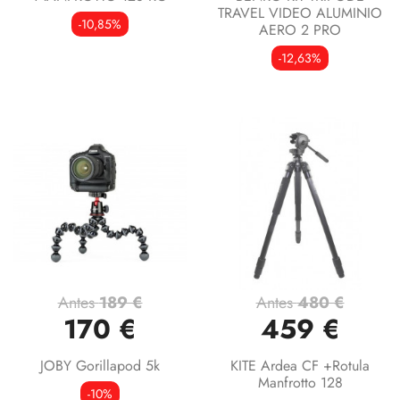
TRAVEL VIDEO ALUMINIO
-10,85%
AERO 2 PRO
-12,63%
Antes
189 €
Antes
480 €
170 €
459 €
JOBY Gorillapod 5k
KITE Ardea CF +Rotula
Manfrotto 128
-10%