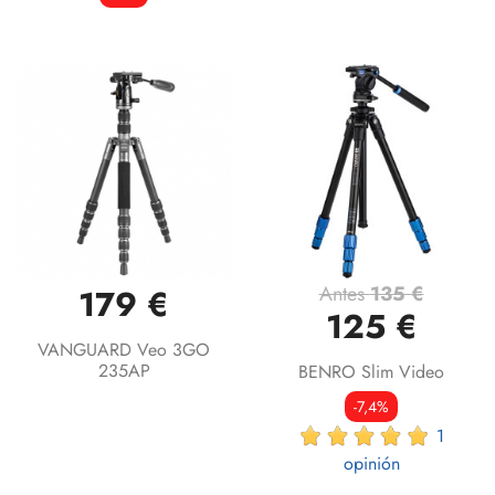
Antes
135 €
179 €
125 €
VANGUARD Veo 3GO
235AP
BENRO Slim Video
-7,4%
1
opinión