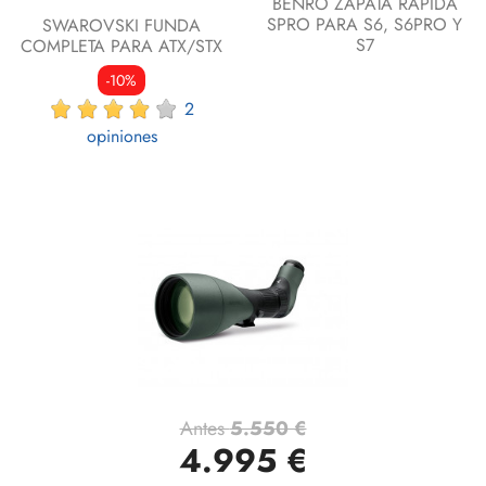
BENRO ZAPATA RAPIDA
SPRO PARA S6, S6PRO Y
SWAROVSKI FUNDA
S7
COMPLETA PARA ATX/STX
-10%
2
opiniones
Antes
5.550 €
4.995 €