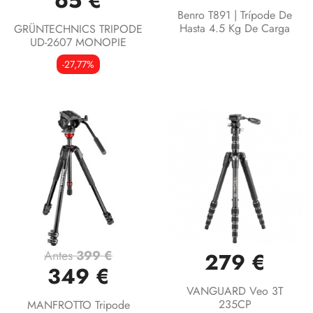
65 €
Benro T891 | Trípode De
Hasta 4.5 Kg De Carga
GRÜNTECHNICS TRIPODE
UD-2607 MONOPIE
-27,77%
Antes
399 €
279 €
349 €
VANGUARD Veo 3T
235CP
MANFROTTO Tripode