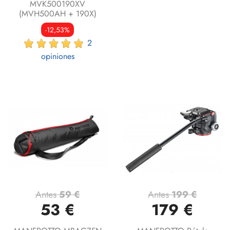
MVK500190XV
(MVH500AH + 190X)
-12,53%
2
opiniones
Antes
59 €
Antes
199 €
53 €
179 €