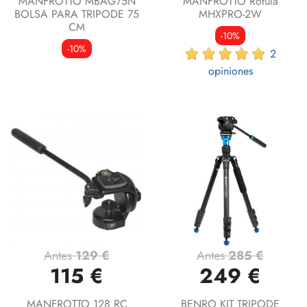
MANFROTTO MBAG75N
MANFROTTO Rótula
BOLSA PARA TRIPODE 75
MHXPRO-2W
CM
-10%
-10%
2
opiniones
Antes
129 €
Antes
285 €
115 €
249 €
MANFROTTO 128 RC
BENRO KIT TRIPODE