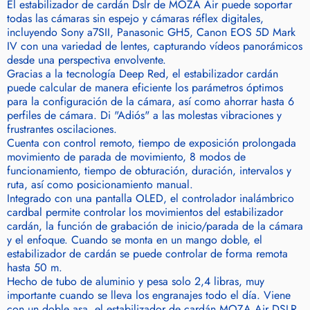
El estabilizador de cardán Dslr de MOZA Air puede soportar
todas las cámaras sin espejo y cámaras réflex digitales,
incluyendo Sony a7SII, Panasonic GH5, Canon EOS 5D Mark
IV con una variedad de lentes, capturando vídeos panorámicos
desde una perspectiva envolvente.
Gracias a la tecnología Deep Red, el estabilizador cardán
puede calcular de manera eficiente los parámetros óptimos
para la configuración de la cámara, así como ahorrar hasta 6
perfiles de cámara. Di "Adiós" a las molestas vibraciones y
frustrantes oscilaciones.
Cuenta con control remoto, tiempo de exposición prolongada
movimiento de parada de movimiento, 8 modos de
funcionamiento, tiempo de obturación, duración, intervalos y
ruta, así como posicionamiento manual.
Integrado con una pantalla OLED, el controlador inalámbrico
cardbal permite controlar los movimientos del estabilizador
cardán, la función de grabación de inicio/parada de la cámara
y el enfoque. Cuando se monta en un mango doble, el
estabilizador de cardán se puede controlar de forma remota
hasta 50 m.
Hecho de tubo de aluminio y pesa solo 2,4 libras, muy
importante cuando se lleva los engranajes todo el día. Viene
con un doble asa, el estabilizador de cardán MOZA Air DSLR