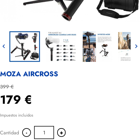


MOZA AIRCROSS
399 €
179 €
Impuestos incluidos
-
+
Cantidad