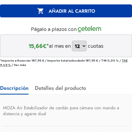

AÑADIR AL CARRITO
Págalo a plazos con
15,66
€*
al mes en
cuotas
*Importe a financiar
187,95 €
/
Importe total adeudado
187,95 €
/
TIN
0,00 %
/
TAE
9,49 %
/
Ver más
Descripción
Detalles del producto
MOZA Air Estabilizador de cardán para cámara con mando a
distancia y agarre dual