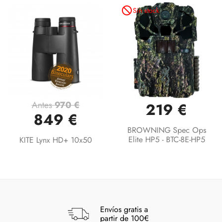
not_interested
Sin stock
Antes
970 €
219 €
849 €
BROWNING Spec Ops
Elite HP5 - BTC-8E-HP5
KITE Lynx HD+ 10x50
Envíos gratis a
partir de 100€