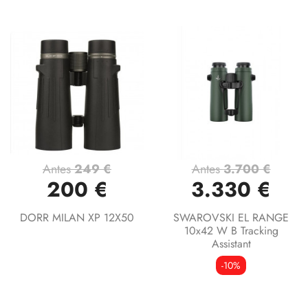
Antes
249 €
Antes
3.700 €
200 €
3.330 €
DORR MILAN XP 12X50
SWAROVSKI EL RANGE
10x42 W B Tracking
Assistant
-10%