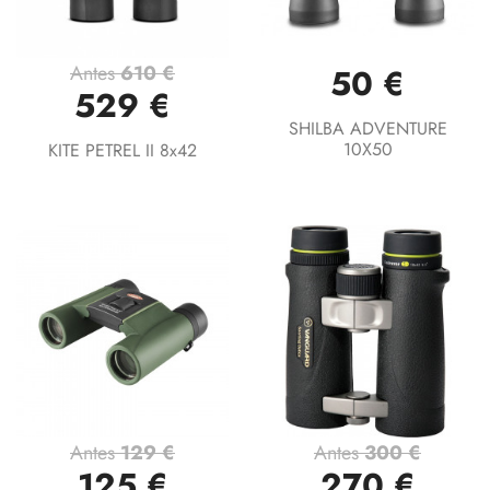
Antes
610 €
50 €
529 €
SHILBA ADVENTURE
10X50
KITE PETREL II 8x42
Antes
129 €
Antes
300 €
125 €
270 €