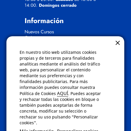
14:00.
Domingos cerrado
Información
Nuevos Cursos
Quienes somos
Gafas eclipse
En nuestro sitio web utilizamos cookies
Políticas
propias y de terceros para finalidades
analíticas mediante el análisis del tráfico
Condiciones de compra
web, para personalizar el contenido
Aviso de privacidad
mediante sus preferencias y con
Cookies
finalidades publicitarias. Para más
Bajas comunicados comerciales
información puedes consultar nuestra
Derecho de desistimiento
AQUÍ
Política de Cookies
. Puedes aceptar
Preguntas frecuentes
y rechazar todas las cookies en bloque o
también puedes aceptarlas de forma
concreta, modificar su selección o
Contacto
rechazar su uso pulsando “Personalizar
cookies".
Envíanos un email a
info@fotoroma.es
o