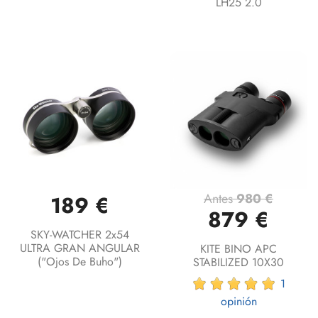
LH25 2.0
Antes
980 €
189 €
879 €
SKY-WATCHER 2x54
ULTRA GRAN ANGULAR
KITE BINO APC
("ojos De Buho")
STABILIZED 10X30
1
opinión