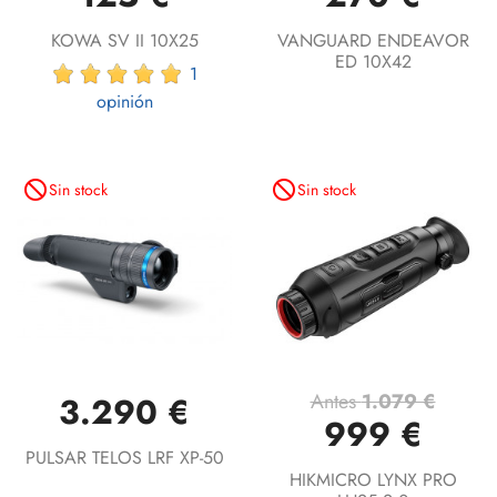
KOWA SV II 10X25
VANGUARD ENDEAVOR
ED 10X42
1
opinión
not_interested
not_interested
Sin stock
Sin stock
Antes
1.079 €
3.290 €
999 €
PULSAR TELOS LRF XP-50
HIKMICRO LYNX PRO