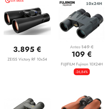
not_interested
Sin stock
Antes
149 €
3.895 €
109 €
ZEISS Victory RF 10x54
FUJIFILM Fujinon 10X24H
-26,84%