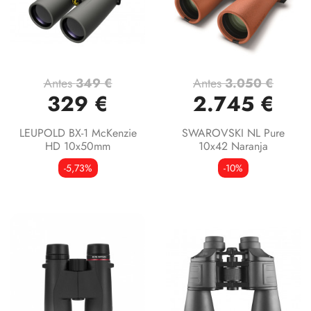
Antes
349 €
Antes
3.050 €
329 €
2.745 €
LEUPOLD BX-1 McKenzie
SWAROVSKI NL Pure
HD 10x50mm
10x42 Naranja
-5,73%
-10%