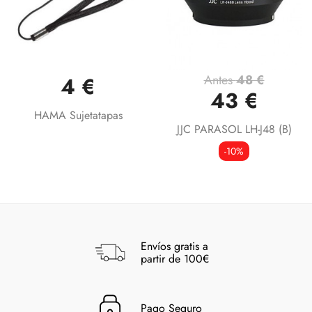
Antes
48 €
4 €
43 €
HAMA Sujetatapas
JJC PARASOL LH-J48 (B)
-10%
Envíos gratis a
partir de 100€
Pago Seguro