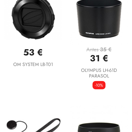
Antes
35 €
53 €
31 €
OM SYSTEM LB-T01
OLYMPUS LH-61D
PARASOL
-10%