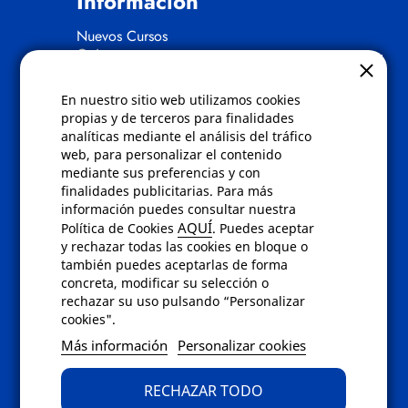
Información
Nuevos Cursos
Quienes somos
Gafas eclipse
En nuestro sitio web utilizamos cookies
Políticas
propias y de terceros para finalidades
analíticas mediante el análisis del tráfico
Condiciones de compra
web, para personalizar el contenido
Aviso de privacidad
mediante sus preferencias y con
Cookies
finalidades publicitarias. Para más
Bajas comunicados comerciales
información puedes consultar nuestra
Derecho de desistimiento
AQUÍ
Política de Cookies
. Puedes aceptar
Preguntas frecuentes
y rechazar todas las cookies en bloque o
también puedes aceptarlas de forma
concreta, modificar su selección o
Contacto
rechazar su uso pulsando “Personalizar
cookies".
Envíanos un email a
info@fotoroma.es
o
Más información
Personalizar cookies
bien rellena nuestro
formulario de
contacto
RECHAZAR TODO