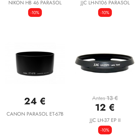
NIKON HB 46 PARASOL
JJC LH-N106 PARASOL
-10%
-10%
Antes
13 €
24 €
12 €
CANON PARASOL ET-67B
JJC LH-37 EP II
-10%