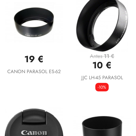
Antes
11 €
19 €
10 €
CANON PARASOL ES-62
JJC LH-45 PARASOL
-10%