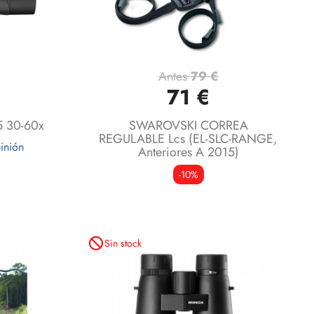
Antes
79 €
Vista rápida

71 €
5 30-60x
SWAROVSKI CORREA
REGULABLE Lcs (EL-SLC-RANGE,
inión
Anteriores A 2015)
-10%
not_interested
Sin stock