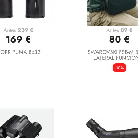
Antes
239 €
Antes
89 €
Vista rápida
Vista rápida


169 €
80 €
ORR PUMA 8x32
SWAROVSKI FSB-M 
LATERAL FUNCIO
-10%