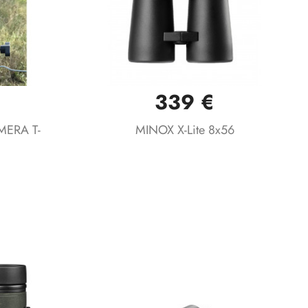
339 €
Vista rápida

ERA T-
MINOX X-Lite 8x56