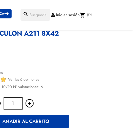
ICA
search
(0)

Iniciar sesión
shopping_cart
CULON A211 8X42
€
os
Ver las 6 opiniones
:
10
/10 Nº valoraciones:
6
+
AÑADIR AL CARRITO