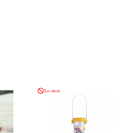
not_interested
Sin stock