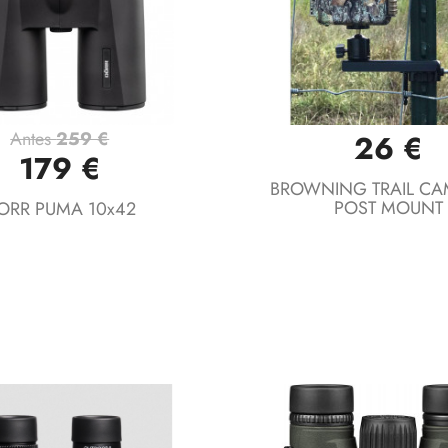
Antes
259 €
26 €
Vista rápida
Vista rápida


179 €
BROWNING TRAIL CAM
POST MOUNT
ORR PUMA 10x42