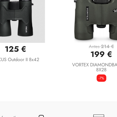
Antes
214 €
125 €
Vista rápida
Vista rápida


199 €
US Outdoor II 8x42
VORTEX DIAMONDBA
8X28
-7%