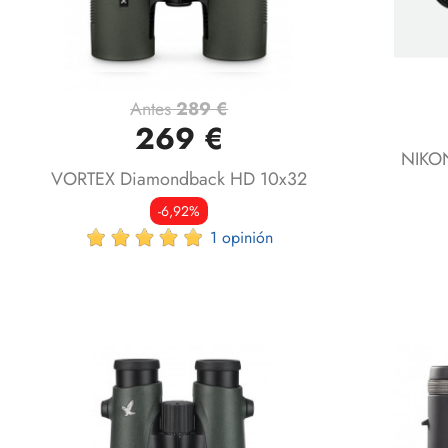
Antes
289 €
Vista rápida

269 €
NIKON
VORTEX Diamondback HD 10x32
-6,92%
1 opinión