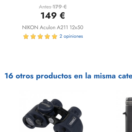
Antes
179 €
Vista rápida

149 €
NIKON Aculon A211 12x50
2 opiniones
16 otros productos en la misma cate