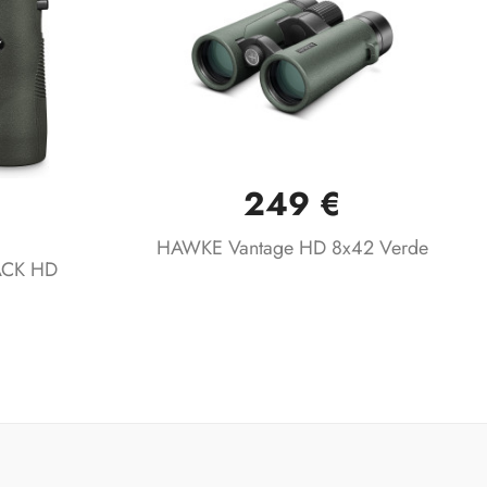
249 €
Vista rápida

HAWKE Vantage HD 8x42 Verde
CK HD