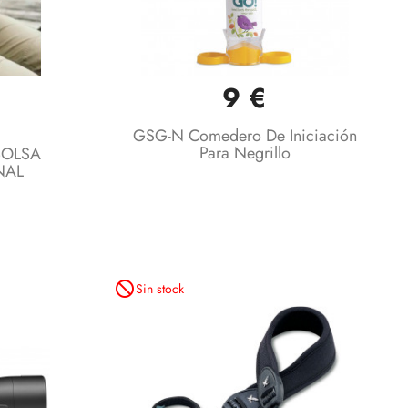
9 €
Vista rápida

GSG-N Comedero De Iniciación
Para Negrillo
BOLSA
NAL
not_interested
Sin stock