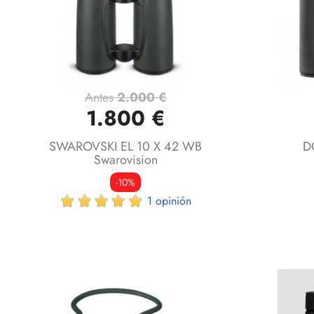
Antes
2.000 €
Vista rápida

1.800 €
SWAROVSKI EL 10 X 42 WB
D
Swarovision
-10%
1 opinión