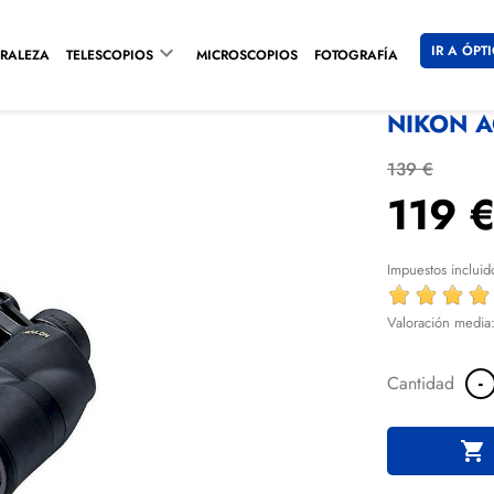

IR A ÓPT
RALEZA
TELESCOPIOS
MICROSCOPIOS
FOTOGRAFÍA
NIKON A
139 €
119 
Impuestos incluid
Valoración media
-
Cantidad
