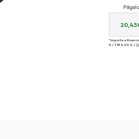
Págalo
20,43
*Importe a financi
€
/
TIN
0,00 %
/
T