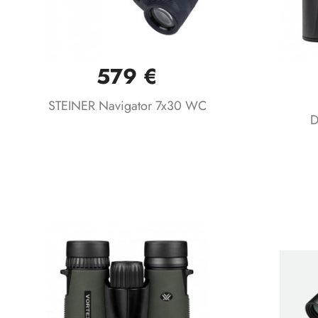
579 €
Vista rápida

STEINER Navigator 7x30 WC
D