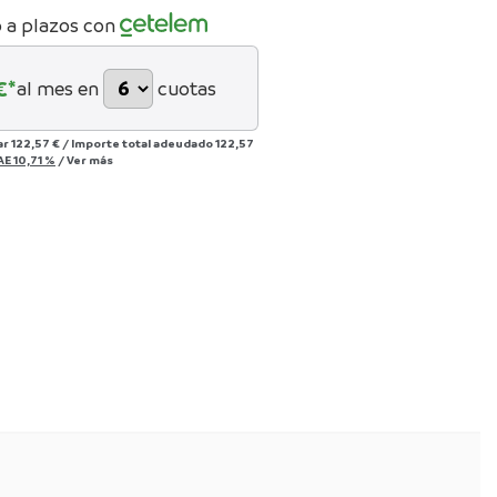
 a plazos con
€*
al mes en
cuotas
ar
122,57 €
/
Importe total adeudado
122,57
AE
10,71 %
/
Ver más