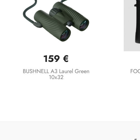
159 €
Vista rápida

BUSHNELL A3 Laurel Green
FOC
10x32