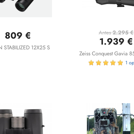
Antes
2.295 €
809 €
Vista rápida
Vista rápida


1.939 €
 STABILIZED 12X25 S
Zeiss Conquest Gavia 8
1 op