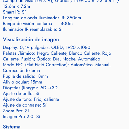
Campo de visión (H × V), Grados / m @100 m 7.3° x 4.1° /
12.6m × 7.2m
Smart IR: Sí
Longitud de onda Iluminador IR: 850nm
Rango de visión nocturna 400m
Iluminador IR reemplazable: Si
Visualización de imagen
Display: 0,49 pulgadas, OLED, 1920 ×1080
Paletas .Térmico: Negro Caliente, Blanco Caliente, Rojo
Caliente, Fusión; Óptico: Día, Noche, Automático
Modo FFC (Flat Field Correction): Automático, Manual,
Corrección Externa
Pupila de salida: 8mm
Alivio ocular: 15mm
Dioptrías (Rango): -5D~+3D
Ajuste de brillo: Sí
Ajuste de tono: Frío, caliente
Ajuste de contraste: Sí
Zoom Pro: Sí
Imagen Pro 2.0: Sí
Sistema