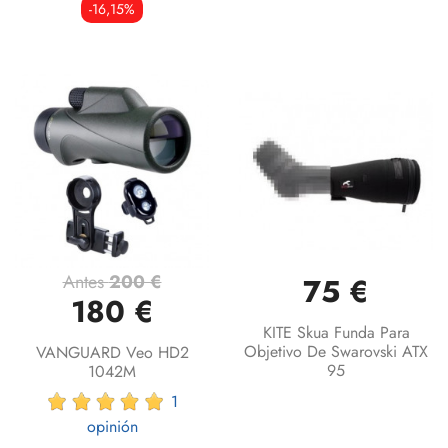
-16,15%
Antes
200 €
75 €
180 €
KITE Skua Funda Para
Objetivo De Swarovski ATX
VANGUARD Veo HD2
95
1042M
1
opinión