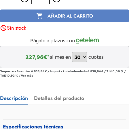

AÑADIR AL CARRITO
Sin stock
not_interested
Págalo a plazos con
227,96
€*
al mes en
cuotas
*Importe a financiar
6.838,86 €
/
Importe total adeudado
6.838,86 €
/
TIN
0,00 %
/
TAE
10,92 %
/
Ver más
Descripción
Detalles del producto
Especificaciones técnicas