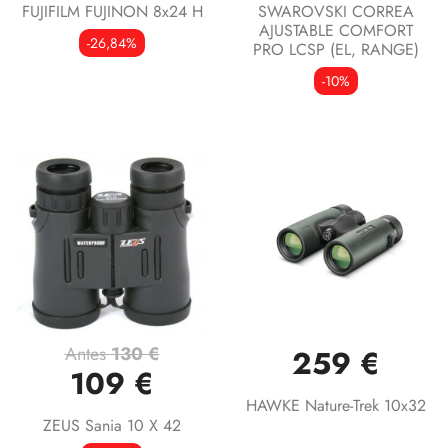
FUJIFILM FUJINON 8x24 H
SWAROVSKI CORREA
AJUSTABLE COMFORT
-26,84%
PRO LCSP (EL, RANGE)
-10%
Antes
130 €
259 €
109 €
HAWKE Nature-Trek 10x32
ZEUS Sania 10 X 42