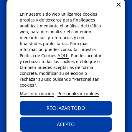
Gafas eclipse
En nuestro sitio web utilizamos cookies
Políticas
propias y de terceros para finalidades
analíticas mediante el análisis del tráfico
Condiciones de compra
web, para personalizar el contenido
Aviso de privacidad
mediante sus preferencias y con
Cookies
finalidades publicitarias. Para más
Bajas comunicados comerciales
información puedes consultar nuestra
Derecho de desistimiento
AQUÍ
Política de Cookies
. Puedes aceptar
Preguntas frecuentes
y rechazar todas las cookies en bloque o
también puedes aceptarlas de forma
concreta, modificar su selección o
Contacto
rechazar su uso pulsando “Personalizar
cookies".
Envíanos un email a
info@fotoroma.es
o
Más información
Personalizar cookies
bien rellena nuestro
formulario de
contacto
RECHAZAR TODO
ACEPTO