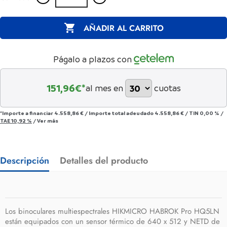

AÑADIR AL CARRITO
Págalo a plazos con
151,96
€*
al mes en
cuotas
*Importe a financiar
4.558,86 €
/
Importe total adeudado
4.558,86 €
/
TIN
0,00 %
/
TAE
10,92 %
/
Ver más
Descripción
Detalles del producto
Los binoculares multiespectrales HIKMICRO HABROK Pro HQ5LN
están equipados con un sensor térmico de 640 x 512 y NETD de