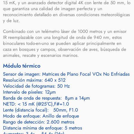
15 mK, y un avanzado detector digital 4K con lente de 50 mm, lo
que garantiza una calidad de imagen perfecta y un
reconocimiento detallado en diversas condiciones meteorológicas
y de luz.
Combinado con un telémetro láser de 1000 metros y un emisor
IR reemplazable con una longitud de onda de 940 nm, estos
binoculares todo-en-uno se pueden aplicar principalmente en
caza en bosques y campos, observación de aves, búsqueda de
animales, rescate y escenarios marinos.
Módulo térmico
Sensor de imagen: Matrices de Plano Focal VOx No Enfriadas
Resolución máxima: 640 x 512
Velocidad de fotogramas: 50 Hz
Intervalo de píxeles: 12μm
Banda de onda de respuesta: 8μm a 14μm
NETD: < 15 mK (@25°C),F#=1.0
Lente (distancia focal): 50mm, F1.0
Modo de enfoque: Anillo de enfoque
Rango de detección: 2.600 metros
Distancia mínima de enfoque: 5 metros
Aumentos: 3.4x – 54.4x (16x)