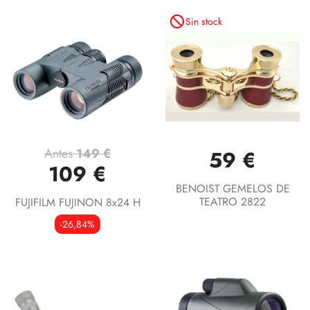
not_interested
Sin stock
Antes
149 €
59 €
109 €
BENOIST GEMELOS DE
TEATRO 2822
FUJIFILM FUJINON 8x24 H
-26,84%