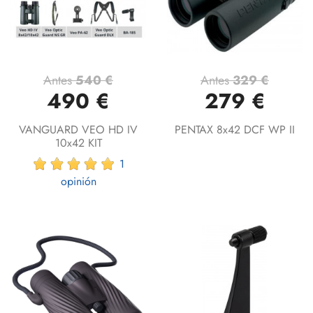
Antes
540 €
Antes
329 €
490 €
279 €
VANGUARD VEO HD IV
PENTAX 8x42 DCF WP II
10x42 KIT
1
opinión