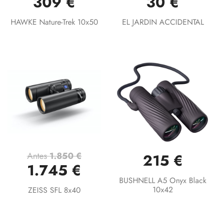
309 €
30 €
HAWKE Nature-Trek 10x50
EL JARDIN ACCIDENTAL
Antes
1.850 €
215 €
1.745 €
BUSHNELL A5 Onyx Black
10x42
ZEISS SFL 8x40