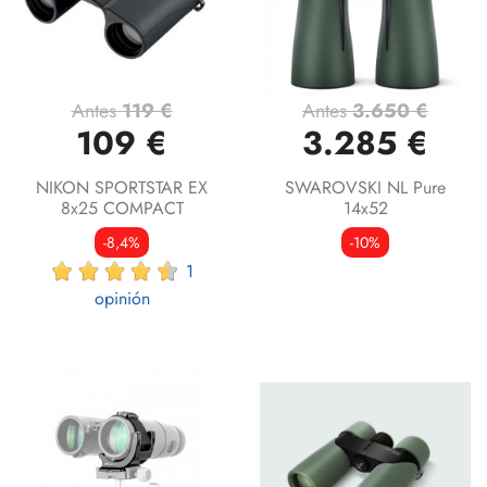
Antes
119 €
Antes
3.650 €
109 €
3.285 €
NIKON SPORTSTAR EX
SWAROVSKI NL Pure
8x25 COMPACT
14x52
-8,4%
-10%
1
opinión