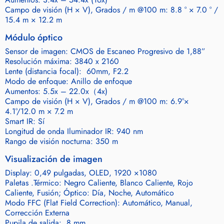
Campo de visión (H × V), Grados / m @100 m: 8.8 ° × 7.0 ° /
15.4 m × 12.2 m
Módulo óptico
Sensor de imagen: CMOS de Escaneo Progresivo de 1,88”
Resolución máxima: 3840 x 2160
Lente (distancia focal): 60mm, F2.2
Modo de enfoque: Anillo de enfoque
Aumentos: 5.5x – 22.0x（4x)
Campo de visión (H × V), Grados / m @100 m: 6.9°×
4.1°/12.0 m × 7.2 m
Smart IR: Sí
Longitud de onda Iluminador IR: 940 nm
Rango de visión nocturna: 350 m
Visualización de imagen
Display: 0,49 pulgadas, OLED, 1920 ×1080
Paletas .Térmico: Negro Caliente, Blanco Caliente, Rojo
Caliente, Fusión; Óptico: Día, Noche, Automático
Modo FFC (Flat Field Correction): Automático, Manual,
Corrección Externa
Pupila de salida: 8 mm