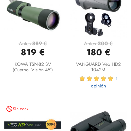
Antes
889 €
Antes
200 €
819 €
180 €
KOWA TSN-82 SV
VANGUARD Veo HD2
(Cuerpo, Visión 45º)
1042M
1
opinión
not_interested
Sin stock