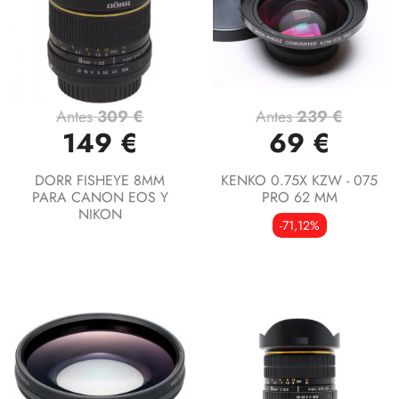
Antes
309 €
Antes
239 €
149 €
69 €
DORR FISHEYE 8MM
KENKO 0.75X KZW - 075
PARA CANON EOS Y
PRO 62 MM
NIKON
-71,12%