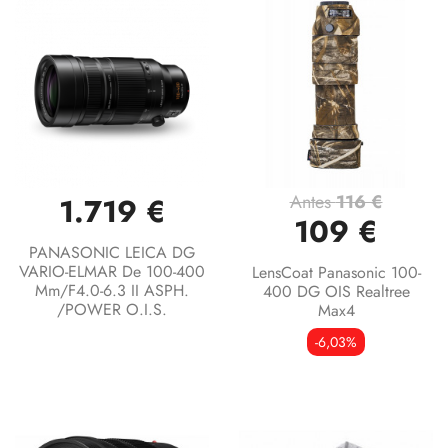
Antes
116 €
1.719 €
109 €
PANASONIC LEICA DG
VARIO-ELMAR De 100-400
LensCoat Panasonic 100-
Mm/F4.0-6.3 II ASPH.
400 DG OIS Realtree
/POWER O.I.S.
Max4
-6,03%