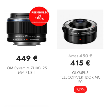
Antes
450 €
449 €
415 €
OM System M.ZUIKO 25
MM F1.8 II
OLYMPUS
TELECONVERTIDOR MC
20
-7,77%