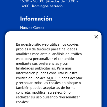
16:30 a 20:00.
Sábados
de 10:00 a
14:00.
Domingos cerrado
Información
Nuevos Cursos
Quienes somos
Gafas eclipse
En nuestro sitio web utilizamos cookies
Políticas
propias y de terceros para finalidades
analíticas mediante el análisis del tráfico
Condiciones de compra
web, para personalizar el contenido
Aviso de privacidad
mediante sus preferencias y con
Cookies
finalidades publicitarias. Para más
Bajas comunicados comerciales
información puedes consultar nuestra
Derecho de desistimiento
AQUÍ
Política de Cookies
. Puedes aceptar
Preguntas frecuentes
y rechazar todas las cookies en bloque o
también puedes aceptarlas de forma
concreta, modificar su selección o
Contacto
rechazar su uso pulsando “Personalizar
cookies".
Envíanos un email a
info@fotoroma.es
o