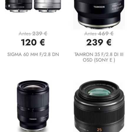
Antes
239 €
Antes
469 €
120 €
239 €
SIGMA 60 MM F/2.8 DN
TAMRON 35 F/2.8 DI III
OSD (SONY E )