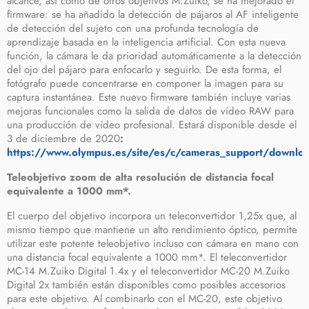
alcance, así como de otros objetivos M.Zuiko, se ha mejorado el
firmware: se ha añadido la detección de pájaros al AF inteligente
de detección del sujeto con una profunda tecnología de
aprendizaje basada en la inteligencia artificial. Con esta nueva
función, la cámara le da prioridad automáticamente a la detección
del ojo del pájaro para enfocarlo y seguirlo. De esta forma, el
fotógrafo puede concentrarse en componer la imagen para su
captura instantánea. Este nuevo firmware también incluye varias
mejoras funcionales como la salida de datos de vídeo RAW para
una producción de vídeo profesional. Estará disponible desde el
3 de diciembre de 2020
:
https://www.olympus.es/site/es/c/cameras_support/downloa
Teleobjetivo zoom de alta resolución de distancia focal
equivalente a 1000 mm*.
El cuerpo del objetivo incorpora un teleconvertidor 1,25x que, al
mismo tiempo que mantiene un alto rendimiento óptico, permite
utilizar este potente teleobjetivo incluso con cámara en mano con
una distancia focal equivalente a 1000 mm*. El teleconvertidor
MC-14 M.Zuiko Digital 1.4x y el teleconvertidor MC-20 M.Zuiko
Digital 2x también están disponibles como posibles accesorios
para este objetivo. Al combinarlo con el MC-20, este objetivo