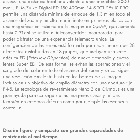
alcanza una distancia focal equivalente a unos increíbles 2000
mm*. El M.Zuiko Digital ED 150-400mm F4.5 TC1.25x IS PRO
permite una distancia mínima de enfoque de 1,3 m en todo el
alcance del zoom y un alto rendimiento en primeros planos con
una magnificación máxima de la imagen de 0,57x*, que aumenta
hasta 0,71x si se utiliza el teleconvertidor incorporado, para
poder disfrutar de una experiencia telemacro única. La
configuración de las lentes está formada por nada menos que 28
elementos distribuidos en 18 grupos, que incluyen una lente
asférica ED (
Extra-low Dispersion
) de nuevo desarrollo y cuatro
lentes Super ED. De esta forma, se evitan las aberraciones y el
sangrado del color en todo el alcance del zoom y se consigue
una resolución excelente hasta en los bordes de la imagen,
incluso en un objetivo de amplio diámetro con una apertura fija
F4-5. La tecnología de revestimiento Nano Z de Olympus es una
gran ayuda para conseguir unas imágenes claras y nítidas
también en entornos difíciles como por ejemplo las escenas a
contraluz.
Diseño ligero y compacto con grandes capacidades de
resistencia al mal tiempo.