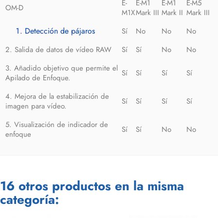
E-
E-M1
E-M1
E-M5
OM-D
M1X
Mark III
Mark II
Mark III
Detección de pájaros
Sí
No
No
No
2. Salida de datos de vídeo RAW
Sí
Sí
No
No
3. Añadido objetivo que permite el
Sí
Sí
Sí
Sí
Apilado de Enfoque.
4. Mejora de la estabilización de
Sí
Sí
Sí
Sí
imagen para vídeo.
5. Visualización de indicador de
Sí
Sí
No
No
enfoque
16 otros productos en la misma
categoría: