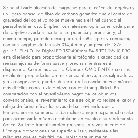
Se ha utilizado aleación de magnesio para el cañón del objetivo y
un ligero parasol de fibra de carbono garantiza que el centro de
gravedad del objetivo no se mueva hacia el final cuando el
parasol está en uso. Emplear los materiales óptimos en cada parte
del objetivo ayuda a mantener su potencia y precisión y, al
mismo tiempo, permite conseguir un diseño ligero y compacto,
con una longitud de tan solo 314,4 mm y un peso de 1875
g****. El M.Zuiko Digital ED 150-400mm F4.5 TC1.25x IS PRO
está diseñado para proporcionarle al fotógrafo la capacidad de
realizar ajustes de forma suave y precisa mientras está
disparando. Combinado con la Olympus OM-D E-M1X y con sus
excelentes propiedades de resistencia al polvo, a las salpicaduras
y a la congelación, puede utilizarse en las condiciones climáticas
más difíciles como lluvia o nieve con total tranquilidad. En
comparación con el revestimiento negro de los objetivos
convencionales, el revestimiento de este objetivo resiste el calor y
refleja de forma eficaz los rayos del sol, evitando que la
temperatura en su interior suba incluso aunque haga mucho calor
para garantizar la máxima estabilidad en cuanto a su rendimiento
óptico. Su lente frontal también presenta un revestimiento de
flúor que proporciona una superficie lisa y resistente a las
ralladuras que es más fácil de limpiar para un mejor