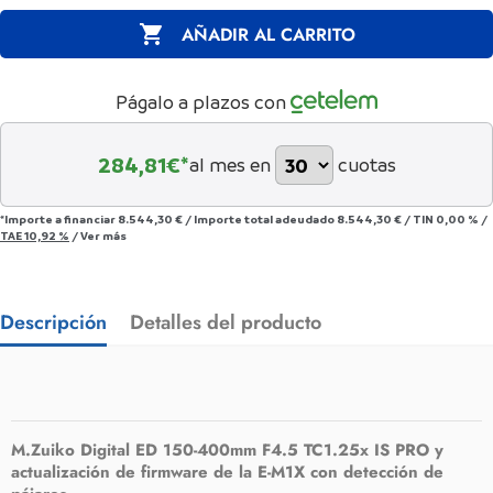

AÑADIR AL CARRITO
Págalo a plazos con
284,81
€*
al mes en
cuotas
*Importe a financiar
8.544,30 €
/
Importe total adeudado
8.544,30 €
/
TIN
0,00 %
/
TAE
10,92 %
/
Ver más
Descripción
Detalles del producto
M.Zuiko Digital ED 150-400mm F4.5 TC1.25x IS PRO y
actualización de firmware de la E-M1X con detección de