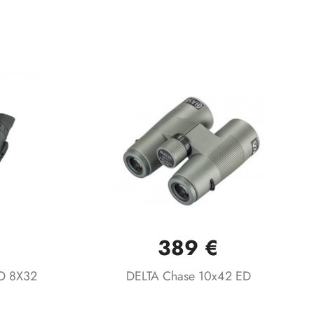
389 €
Vista rápida

O 8X32
DELTA Chase 10x42 ED