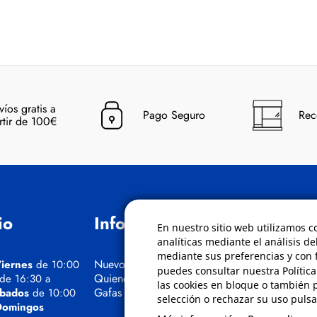
víos gratis a
Pago Seguro
Rec
rtir de 100€
io
Información
Políticas
En nuestro sitio web utilizamos c
analíticas mediante el análisis de
mediante sus preferencias y con f
Nuevos Cursos
Condiciones de
iernes
de 10:00
puedes consultar nuestra Polític
Quienes somos
Aviso de privaci
 de 16:30 a
las cookies en bloque o también 
Gafas eclipse
Cookies
bados
de 10:00
selección o rechazar su uso pulsa
Bajas comunica
Domingos