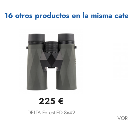
16 otros productos en la misma cate
225 €
Vista rápida

DELTA Forest ED 8x42
VORT