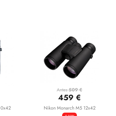
Antes
509 €
Vista rápida

459 €
10x42
Nikon Monarch M5 12x42