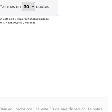
*
al mes en
cuotas
ar
568,86 €
/
Importe total adeudado
00 %
/
TAE
10,91 %
/
Ver más
. Están equipados con una lente ED de baja dispersión. La óptica