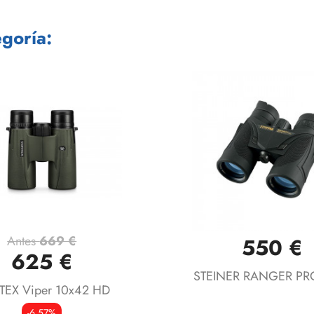
goría:
Antes
669 €
550 €
Vista rápida
Vista rápida


625 €
STEINER RANGER PR
EX Viper 10x42 HD
-6,57%