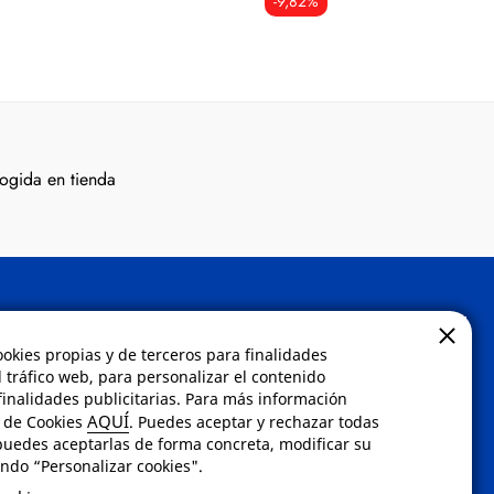
-9,82%
ogida en tienda
Contacto
ookies propias y de terceros para finalidades
l tráfico web, para personalizar el contenido
inalidades publicitarias. Para más información
 compra
Envíanos un email a
AQUÍ
a de Cookies
. Puedes aceptar y rechazar todas
dad
info@fotoroma.es
o bien
puedes aceptarlas de forma concreta, modificar su
rellena nuestro
formulario
ndo “Personalizar cookies".
dos
de contacto