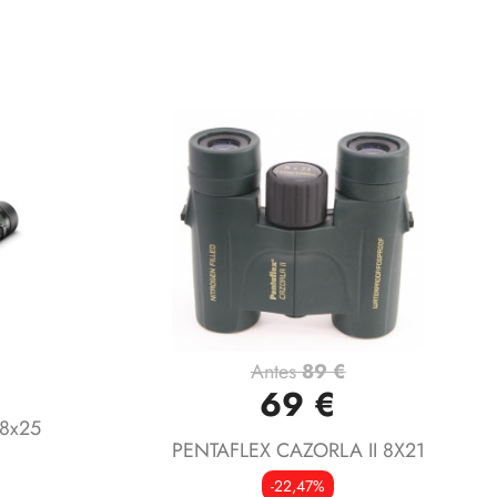
Antes
89 €
Vista rápida

69 €
 8x25
PENTAFLEX CAZORLA II 8X21
-22,47%