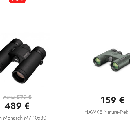
Antes
579 €
159 €
Vista rápida
Vista rápida


489 €
HAWKE Nature-Trek
n Monarch M7 10x30