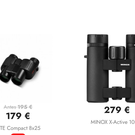
Antes
195 €
279 €
Vista rápida
Vista rápida


179 €
MINOX X-Active 1
ITE Compact 8x25