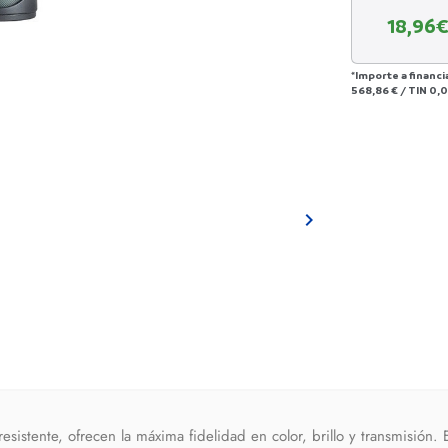
18,96
€
*Importe a financi
568,86 €
/
TIN
0,

esistente, ofrecen la máxima fidelidad en color, brillo y transmisión