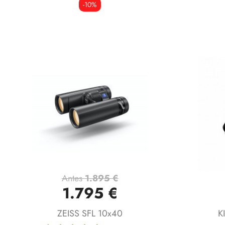
-10%
Antes
1.895 €
Vista rápida

1.795 €
ZEISS SFL 10x40
K