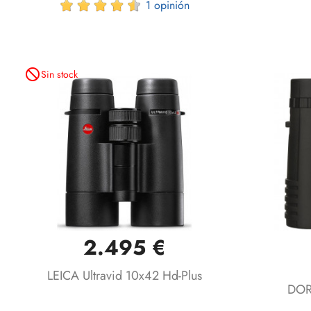
1 opinión
not_interested
Sin stock
2.495 €
Vista rápida

LEICA Ultravid 10x42 Hd-Plus
DOR