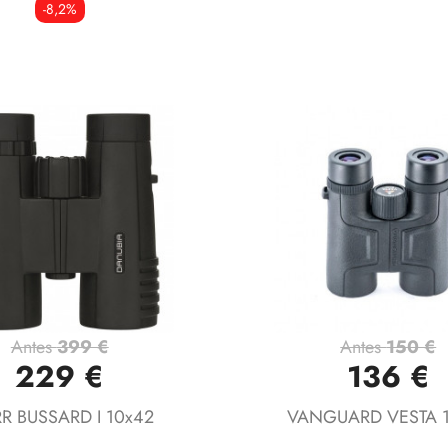
-8,2%
Antes
399 €
Antes
150 €
Vista rápida
Vista rápida


229 €
136 €
R BUSSARD I 10x42
VANGUARD VESTA 