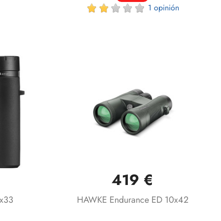
1 opinión
419 €
Vista rápida

0x33
HAWKE Endurance ED 10x42