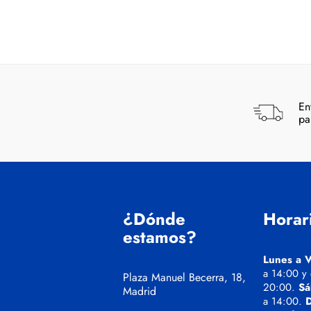
En
pa
¿Dónde
Horar
estamos?
Lunes a V
a 14:00 y
Plaza Manuel Becerra, 18,
20:00.
Sá
Madrid
a 14:00.