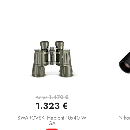
Antes
1.470 €
Vista rápida

1.323 €
SWAROVSKI Habicht 10x40 W
Niko
GA