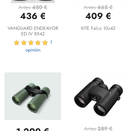
Antes
480 €
Antes
465 €
436 €
409 €
VANGUARD ENDEAVOR
KITE Falco 10x42
ED IV 8X42
1
opinión
Antes
289 €