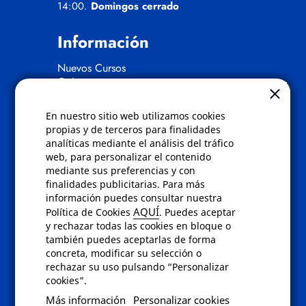
14:00.
Domingos cerrado
Información
Nuevos Cursos
Quienes somos
Gafas eclipse
En nuestro sitio web utilizamos cookies
Políticas
propias y de terceros para finalidades
analíticas mediante el análisis del tráfico
Condiciones de compra
web, para personalizar el contenido
Aviso de privacidad
mediante sus preferencias y con
Cookies
finalidades publicitarias. Para más
Bajas comunicados comerciales
información puedes consultar nuestra
Derecho de desistimiento
AQUÍ
Política de Cookies
. Puedes aceptar
Preguntas frecuentes
y rechazar todas las cookies en bloque o
también puedes aceptarlas de forma
concreta, modificar su selección o
Contacto
rechazar su uso pulsando “Personalizar
cookies".
Envíanos un email a
info@fotoroma.es
o
Más información
Personalizar cookies
bien rellena nuestro
formulario de