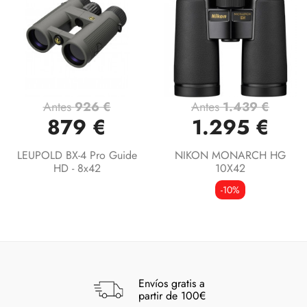
Antes
926 €
Antes
1.439 €
879 €
1.295 €
LEUPOLD BX-4 Pro Guide
NIKON MONARCH HG
HD - 8x42
10X42
-10%
Envíos gratis a
partir de 100€