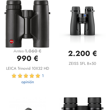
Antes
1.060 €
2.200 €
990 €
ZEISS SFL 8×50
LEICA Trinovid 10X32 HD
1
opinión