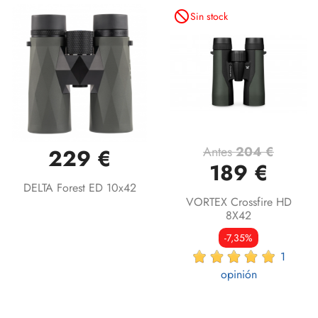
not_interested
Sin stock
Antes
204 €
229 €
189 €
DELTA Forest ED 10x42
VORTEX Crossfire HD
8X42
-7,35%
1
opinión