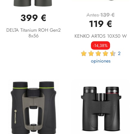
Antes
139 €
399 €
119 €
DELTA Titanium ROH Gen2
8x56
KENKO ARTOS 10X50 W
-14,38%
2
opiniones