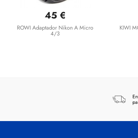
45 €
Vista rápida

ROWI Adaptador Nikon A Micro
KIWI M
4/3
En
pa