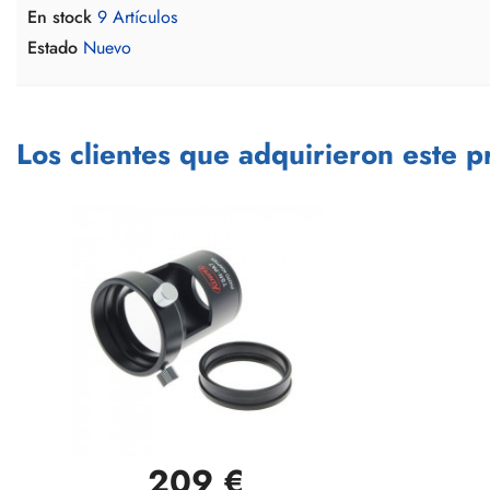
En stock
9 Artículos
Estado
Nuevo
Los clientes que adquirieron este 
209 €
Vista rápida
