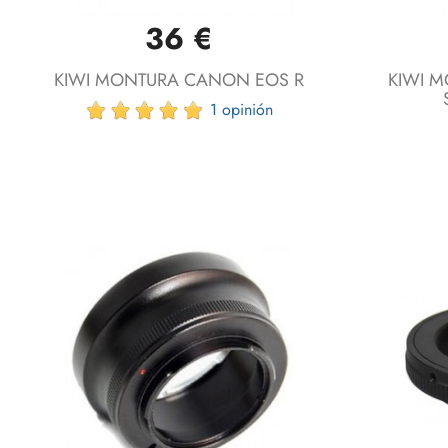
36 €
Vista rápida

KIWI MONTURA CANON EOS R
KIWI M
1 opinión