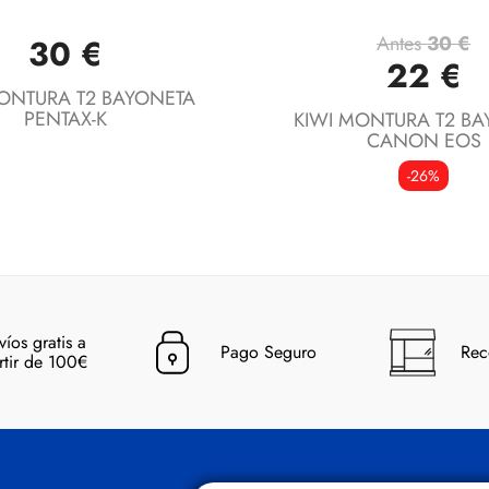
Antes
30 €
30 €
Vista rápida
Vista rápida


22 €
ONTURA T2 BAYONETA
PENTAX-K
KIWI MONTURA T2 BA
CANON EOS
-26%
víos gratis a
Pago Seguro
Rec
rtir de 100€