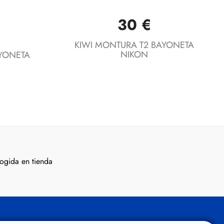
30 €
Vista rápida

KIWI MONTURA T2 BAYONETA
NIKON
YONETA
ogida en tienda