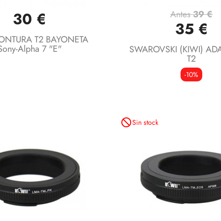
Antes
39 €
30 €
Vista rápida
Vista rápida


35 €
ONTURA T2 BAYONETA
Sony-Alpha 7 "E"
SWAROVSKI (KIWI) AD
T2
-10%
not_interested
Sin stock