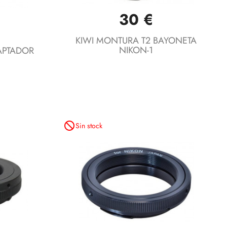
30 €
Vista rápida

KIWI MONTURA T2 BAYONETA
NIKON-1
APTADOR
not_interested
Sin stock