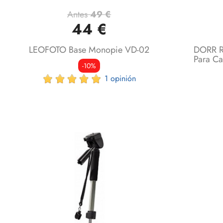
Antes
49 €
Vista rápida

44 €
LEOFOTO Base Monopie VD-02
DORR R
Para C
-10%
1 opinión