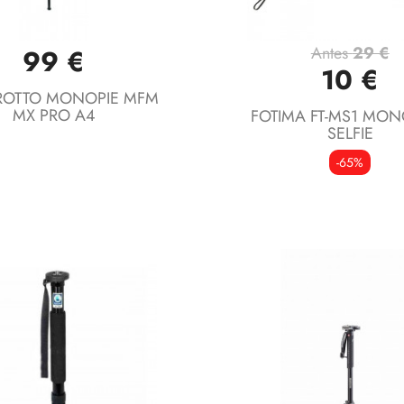
Antes
29 €
99 €
Vista rápida
Vista rápida


10 €
OTTO MONOPIE MFM
MX PRO A4
FOTIMA FT-MS1 MON
SELFIE
-65%