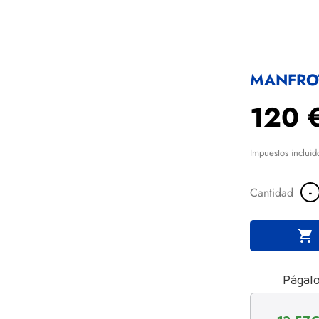
MANFRO
120 
Impuestos incluid
-
Cantidad

Págalo