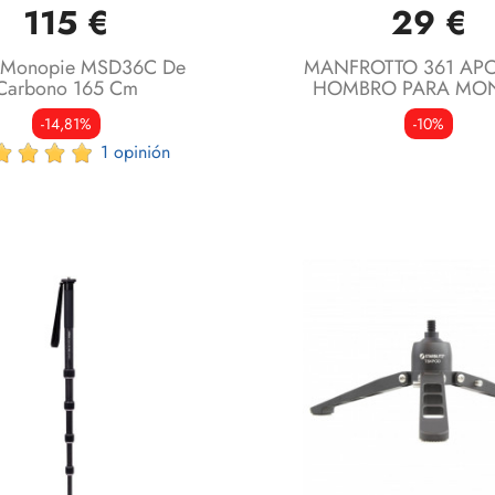
115 €
29 €
 Monopie MSD36C De
MANFROTTO 361 AP
Carbono 165 Cm
HOMBRO PARA MO
-14,81%
-10%
1 opinión