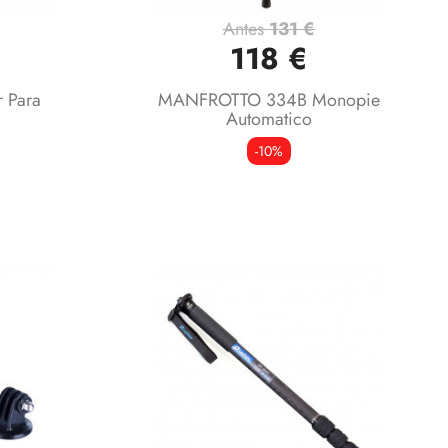
Antes
131 €
Vista rápida

118 €
 Para
MANFROTTO 334B Monopie
Automatico
-10%