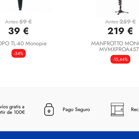
Antes
59 €
Antes
259 €
Vista rápida
Vista rápida


39 €
219 €
OPO TL-40 Monopie
MANFROTTO MON
MVMXPROA457
-34%
-15,44%
víos gratis a
Pago Seguro
Rec
rtir de 100€