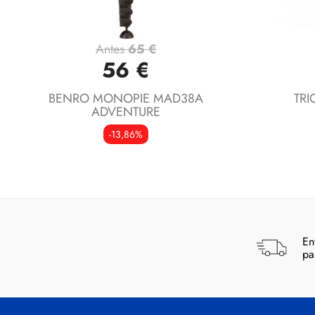
Antes
65 €
Vista rápida

56 €
BENRO MONOPIE MAD38A
TRI
ADVENTURE
-13,86%
En
pa