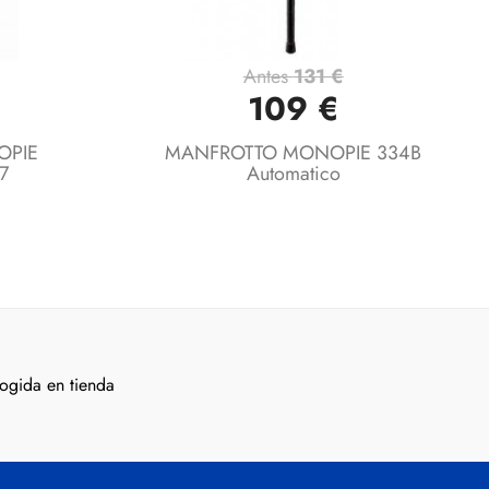
Antes
131 €
Vista rápida

109 €
OPIE
MANFROTTO MONOPIE 334B
7
Automatico
ogida en tienda