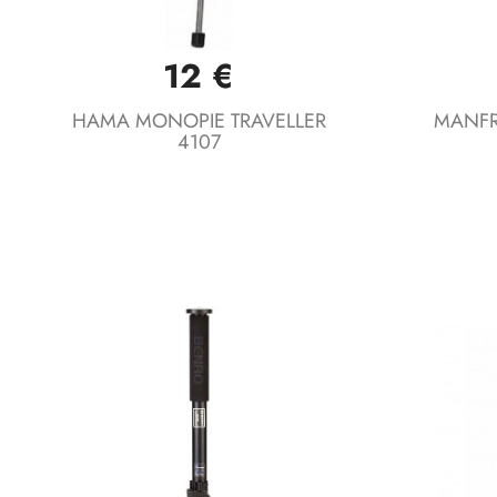
12 €
Vista rápida

HAMA MONOPIE TRAVELLER
MANFR
4107