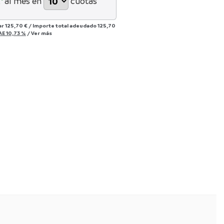
*
al mes en
cuotas
ar
125,70 €
/
Importe total adeudado
125,70
AE
10,73 %
/
Ver más