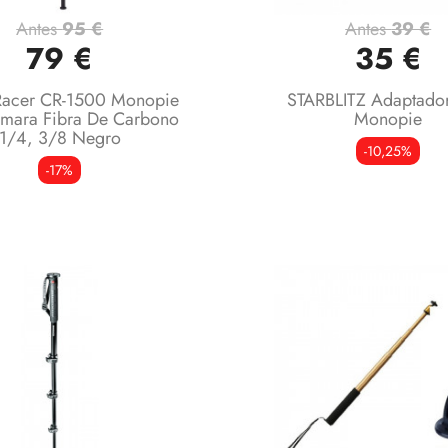
Antes
95 €
Antes
39 €
Vista rápida
Vista rápida


79 €
35 €
acer CR-1500 Monopie
STARBLITZ Adaptador
amara Fibra De Carbono
Monopie
1/4, 3/8 Negro
-10,25%
-17%