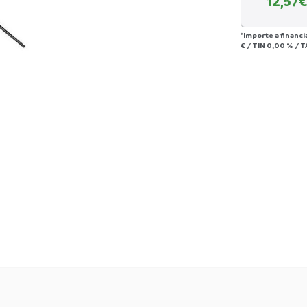
12,57
€
*Importe a financi
€
/
TIN
0,00 %
/
T