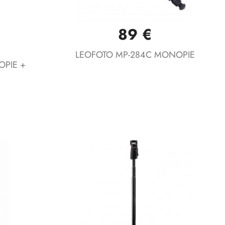
89 €
Vista rápida

LEOFOTO MP-284C MONOPIE
OPIE +