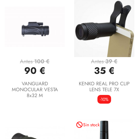
Antes
100 €
Antes
39 €
90 €
35 €
VANGUARD
KENKO REAL PRO CLIP
MONOCULAR VESTA
LENS TELE 7X
8x32 M
-10%
not_interested
Sin stock