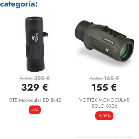
categoría:
Antes
350 €
Antes
165 €
329 €
155 €
KITE Monocular ED 8x42
VORTEX MONOCULAR
SOLO 8X36
-6%
-6,06%