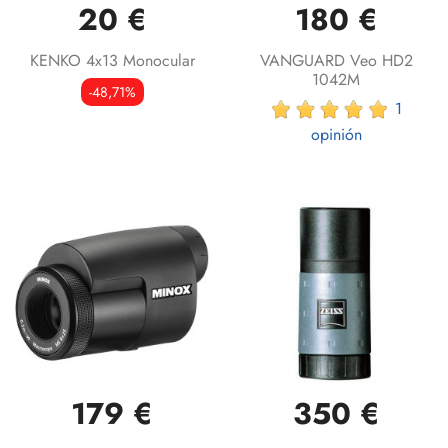
20 €
180 €
KENKO 4x13 Monocular
VANGUARD Veo HD2
1042M
-48,71%
1
opinión
179 €
350 €