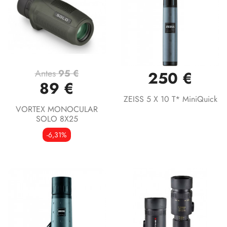
Antes
95 €
250 €
89 €
ZEISS 5 X 10 T* MiniQuick
VORTEX MONOCULAR
SOLO 8X25
-6,31%