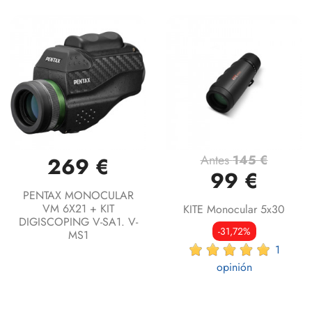
Antes
145 €
269 €
99 €
PENTAX MONOCULAR
VM 6X21 + KIT
KITE Monocular 5x30
DIGISCOPING V-SA1. V-
-31,72%
MS1
1
opinión