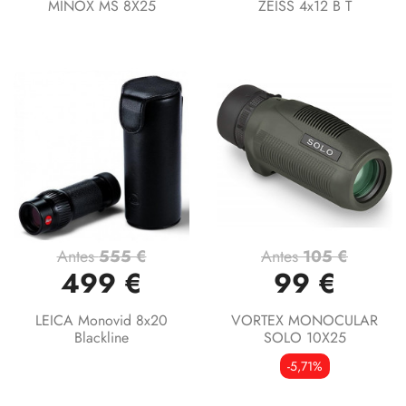
MINOX MS 8X25
ZEISS 4x12 B T
Antes
555 €
Antes
105 €
499 €
99 €
LEICA Monovid 8x20
VORTEX MONOCULAR
Blackline
SOLO 10X25
-5,71%