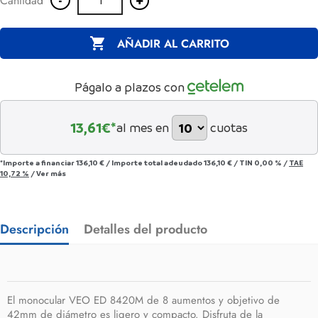
Cantidad

AÑADIR AL CARRITO
Págalo a plazos con
13,61
€*
al mes en
cuotas
*Importe a financiar
136,10 €
/
Importe total adeudado
136,10 €
/
TIN
0,00 %
/
TAE
10,72 %
/
Ver más
Descripción
Detalles del producto
El monocular VEO ED 8420M de 8 aumentos y objetivo de
42mm de diámetro es ligero y compacto. Disfruta de la