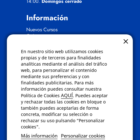
14:00.
Domingos cerrado
Información
Nuevos Cursos
Quienes somos
Gafas eclipse
En nuestro sitio web utilizamos cookies
Políticas
propias y de terceros para finalidades
analíticas mediante el análisis del tráfico
Condiciones de compra
web, para personalizar el contenido
Aviso de privacidad
mediante sus preferencias y con
Cookies
finalidades publicitarias. Para más
Bajas comunicados comerciales
información puedes consultar nuestra
Derecho de desistimiento
AQUÍ
Política de Cookies
. Puedes aceptar
Preguntas frecuentes
y rechazar todas las cookies en bloque o
también puedes aceptarlas de forma
concreta, modificar su selección o
Contacto
rechazar su uso pulsando “Personalizar
cookies".
Envíanos un email a
info@fotoroma.es
o
Más información
Personalizar cookies
bien rellena nuestro
formulario de