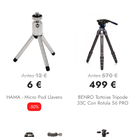
Antes
12 €
Antes
570 €
6 €
499 €
HAMA - Micro Pod Llavero
BENRO Tortoise Tripode
35C Con Rotula S6 PRO
-50%