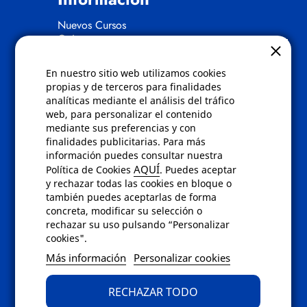
Nuevos Cursos
Quienes somos
Gafas eclipse
En nuestro sitio web utilizamos cookies
Políticas
propias y de terceros para finalidades
analíticas mediante el análisis del tráfico
Condiciones de compra
web, para personalizar el contenido
Aviso de privacidad
mediante sus preferencias y con
Cookies
finalidades publicitarias. Para más
Bajas comunicados comerciales
información puedes consultar nuestra
Derecho de desistimiento
AQUÍ
Política de Cookies
. Puedes aceptar
Preguntas frecuentes
y rechazar todas las cookies en bloque o
también puedes aceptarlas de forma
concreta, modificar su selección o
Contacto
rechazar su uso pulsando “Personalizar
cookies".
Envíanos un email a
info@fotoroma.es
o
Más información
Personalizar cookies
bien rellena nuestro
formulario de
contacto
RECHAZAR TODO