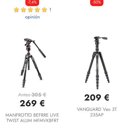
-7,4%
-50%
1
opinión
Antes
305 €
209 €
269 €
VANGUARD Veo 3T
235AP
MANFROTTO BEFRRE LIVE
TWIST ALUM MFMVKBFRT