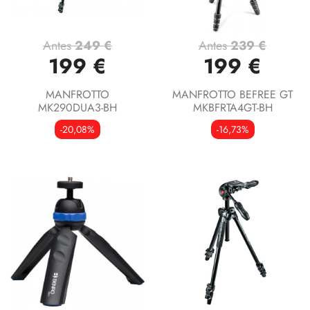
Antes
249 €
Antes
239 €
199 €
199 €
MANFROTTO
MANFROTTO BEFREE GT
MK290DUA3-BH
MKBFRTA4GT-BH
-20,08%
-16,73%