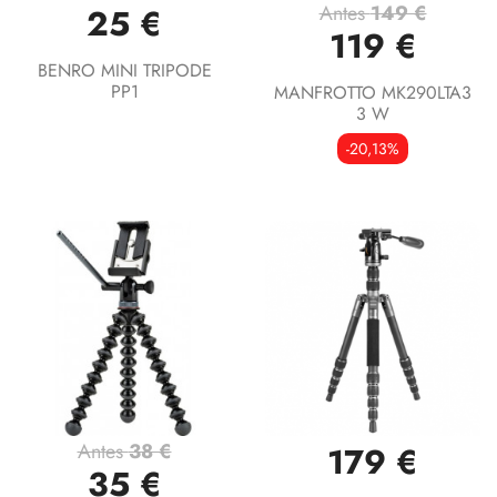
Antes
149 €
25 €
119 €
BENRO MINI TRIPODE
PP1
MANFROTTO MK290LTA3
3 W
-20,13%
Antes
38 €
179 €
35 €