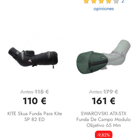
2
opiniones
Antes
115 €
Antes
179 €
110 €
161 €
KITE Skua Funda Para Kite
SWAROVSKI ATX-STX
SP 82 ED
Funda De Campo Modulo
Objetivo 65 Mm
-9,82%