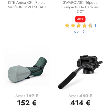
KITE Ardea CF +Rotula
SWAROVSKI TrIpode
Manfrotto MVH 500AH
Compacto De Carbono
CCT
-10%
1
opinión
Antes
169 €
Antes
460 €
152 €
414 €