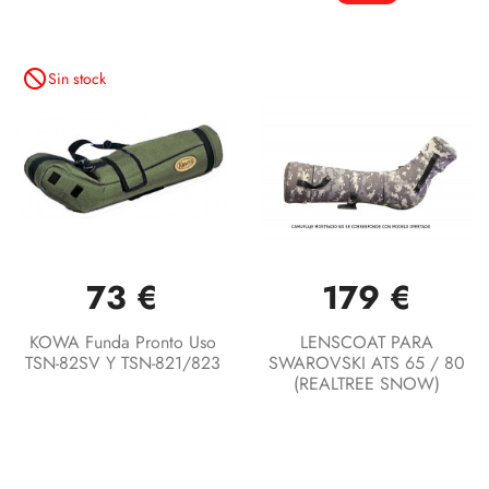
not_interested
Sin stock
73 €
179 €
KOWA Funda Pronto Uso
LENSCOAT PARA
TSN-82SV Y TSN-821/823
SWAROVSKI ATS 65 / 80
(REALTREE SNOW)