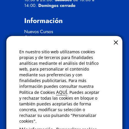
14:00.
Domingos cerrado
Información
Nuevos Cursos
Quienes somos
Gafas eclipse
En nuestro sitio web utilizamos cookies
Políticas
propias y de terceros para finalidades
analíticas mediante el análisis del tráfico
Condiciones de compra
web, para personalizar el contenido
Aviso de privacidad
mediante sus preferencias y con
Cookies
finalidades publicitarias. Para más
Bajas comunicados comerciales
información puedes consultar nuestra
Derecho de desistimiento
AQUÍ
Política de Cookies
. Puedes aceptar
Preguntas frecuentes
y rechazar todas las cookies en bloque o
también puedes aceptarlas de forma
concreta, modificar su selección o
Contacto
rechazar su uso pulsando “Personalizar
cookies".
Envíanos un email a
info@fotoroma.es
o