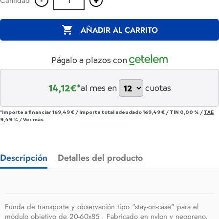
Cantidad

AÑADIR AL CARRITO
Págalo a plazos con
14,12
€*
al mes en
cuotas
*Importe a financiar
169,49 €
/
Importe total adeudado
169,49 €
/
TIN
0,00 %
/
TAE
9,49 %
/
Ver más
Descripción
Detalles del producto
Funda de transporte y observación tipo "stay-on-case" para el
módulo objetivo de 20-60x85 . Fabricado en nylon y neopreno.