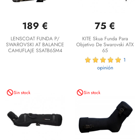
189 €
75 €
LENSCOAT FUNDA P/
KITE Skua Funda Para
SWAROVSKI AT BALANCE
Objetivo De Swarovski ATX
CAMUFLAJE SSATB65M4
65
1
opinión
not_interested
not_interested
Sin stock
Sin stock