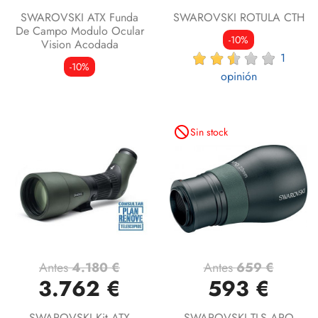
SWAROVSKI ATX Funda
SWAROVSKI ROTULA CTH
De Campo Modulo Ocular
-10%
Vision Acodada
1
-10%
opinión
not_interested
Sin stock
Antes
4.180 €
Antes
659 €
3.762 €
593 €
SWAROVSKI Kit ATX
SWAROVSKI TLS APO