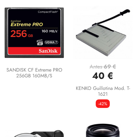
Antes
69 €
SANDISK CF Extreme PRO
40 €
256GB 160MB/s
KENKO Guillotina Mod. T-
1621
-42%