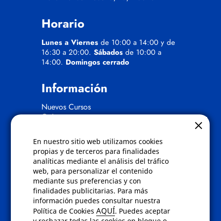
Horario
Lunes a Viernes
de 10:00 a 14:00 y de
16:30 a 20:00.
Sábados
de 10:00 a
14:00.
Domingos cerrado
Información
Nuevos Cursos
Quienes somos
Gafas eclipse
En nuestro sitio web utilizamos cookies
Políticas
propias y de terceros para finalidades
analíticas mediante el análisis del tráfico
Condiciones de compra
web, para personalizar el contenido
Aviso de privacidad
mediante sus preferencias y con
Cookies
finalidades publicitarias. Para más
Bajas comunicados comerciales
información puedes consultar nuestra
Derecho de desistimiento
AQUÍ
Política de Cookies
. Puedes aceptar
Preguntas frecuentes
y rechazar todas las cookies en bloque o