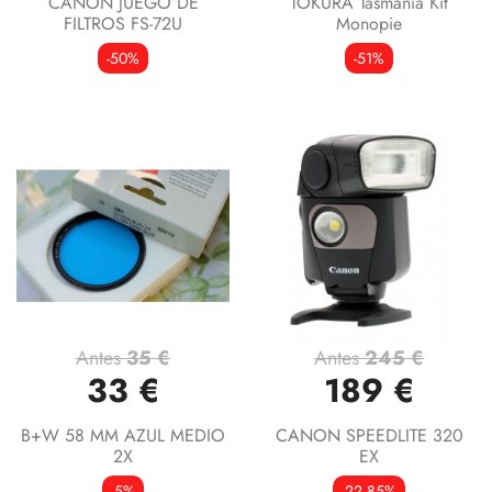
CANON JUEGO DE
TOKURA Tasmania Kit
FILTROS FS-72U
Monopie
-50%
-51%
Antes
35 €
Antes
245 €
33 €
189 €
B+W 58 MM AZUL MEDIO
CANON SPEEDLITE 320
2X
EX
-5%
-22,85%