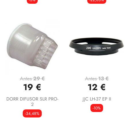
Antes
29 €
Antes
13 €
19 €
12 €
DORR DIFUSOR SLR PRO-
JJC LH-37 EP II
2
-10%
-34,48%