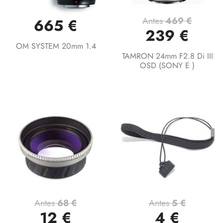
Antes
469 €
665 €
239 €
OM SYSTEM 20mm 1.4
TAMRON 24mm F2.8 Di III
OSD (SONY E )
Antes
68 €
Antes
5 €
12 €
4 €