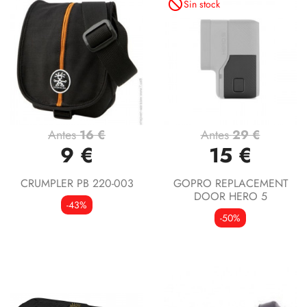
not_interested
Sin stock
Antes
16 €
Antes
29 €
9 €
15 €
CRUMPLER PB 220-003
GOPRO REPLACEMENT
DOOR HERO 5
-43%
-50%