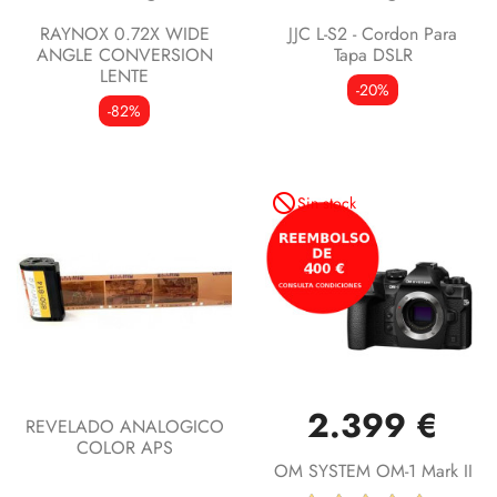
RAYNOX 0.72X WIDE
JJC L-S2 - Cordon Para
ANGLE CONVERSION
Tapa DSLR
LENTE
-20%
-82%
not_interested
Sin stock
2.399 €
REVELADO ANALOGICO
COLOR APS
OM SYSTEM OM-1 Mark II