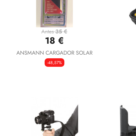
Antes
35 €
Vista rápida

18 €
ANSMANN CARGADOR SOLAR
-48,57%