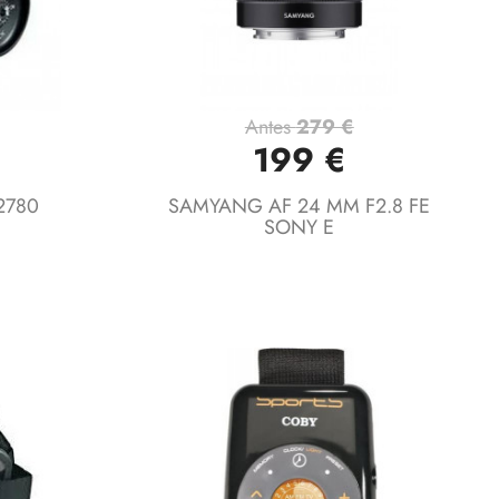
Antes
279 €
Vista rápida

199 €
2780
SAMYANG AF 24 MM F2.8 FE
SONY E