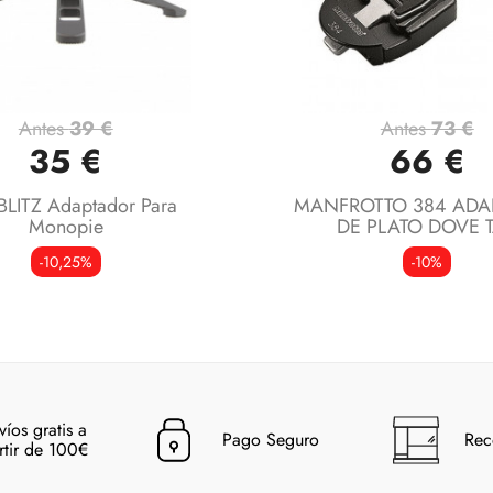
Antes
39 €
Antes
73 €
Vista rápida
Vista rápida


35 €
66 €
BLITZ Adaptador Para
MANFROTTO 384 ADA
Monopie
DE PLATO DOVE T
-10,25%
-10%
víos gratis a
Pago Seguro
Rec
rtir de 100€