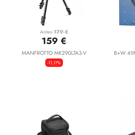
Antes
179 €
Vista rápida

159 €
MANFROTTO MK290LTA3-V
B+W 49
-11,17%