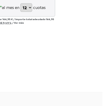
*
al mes en
cuotas
ar
166,95 €
/
Importe total adeudado
166,95
AE
9,49 %
/
Ver más