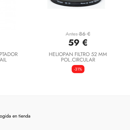
Antes
86 €
Vista rápida

59 €
PTADOR
HELIOPAN FILTRO 52 MM
AIL
POL.CIRCULAR
-31%
ogida en tienda