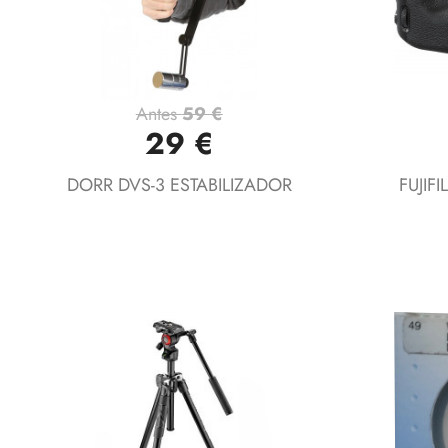
Antes
59 €
Vista rápida

29 €
DORR DVS-3 ESTABILIZADOR
FUJIF