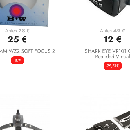
Antes
28 €
Antes
49 €
Vista rápida
Vista rápida


25 €
12 €
MM WZ2 SOFT FOCUS 2
SHARK EYE VR101 G
Realidad Virtua
-10%
-75,51%