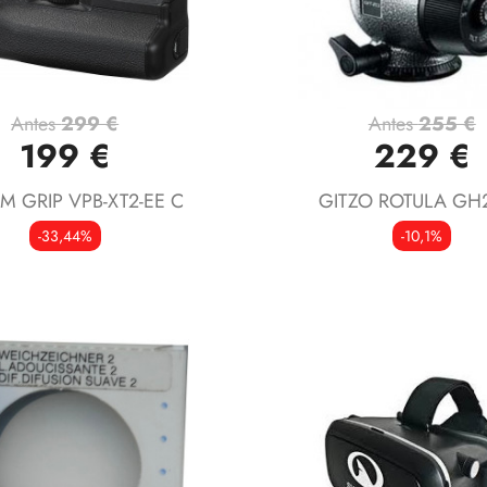
Antes
299 €
Antes
255 €
Vista rápida
Vista rápida


199 €
229 €
ILM GRIP VPB-XT2-EE C
GITZO ROTULA GH
-33,44%
-10,1%