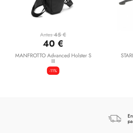
Antes
45 €
Vista rápida

40 €
MANFROTTO Advanced Holster S
STAR
III
-11%
En
pa