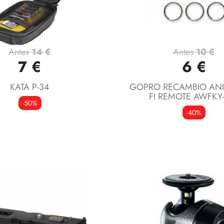
Antes
14 €
Antes
10 €
Vista rápida
Vista rápida


7 €
6 €
KATA P-34
GOPRO RECAMBIO ANI
FI REMOTE AWFKY
-50%
-40%