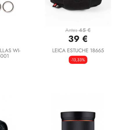
Antes
45 €
Vista rápida

39 €
LLAS WI-
LEICA ESTUCHE 18665
-001
-13,33%