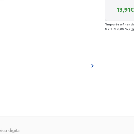
13,91
€
*Importe a financi
€
/
TIN
0,00 %
/
T

ico digital