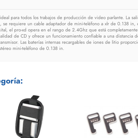
ideal para todos los trabajos de producción de video parlante. La sal
ras, se requiere un cable adaptador de mini-teléfono a xlr de 0.138 i
gital, el pro-xd opera en el rango de 2.4Ghz que está completamente l
 calidad de CD y ofrece un funcionamiento confiable a una distancia d
transmisor. Las baterías internas recargables de iones de litio propor
stéreo mini-teléfono de 0.138 in.
goría: