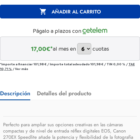

AÑADIR AL CARRITO
Págalo a plazos con
17,00
€*
al mes en
cuotas
*Importe a financiar
101,98 €
/
Importe total adeudado
101,98 €
/
TIN
0,00 %
/
TAE
10,71 %
/
Ver más
Descripción
Detalles del producto
Perfecto para ampliar sus opciones creativas en las cámaras
compactas y de nivel de entrada réflex digitales EOS, Canon
270EX Speedlite añade la potencia y flexibilidad de la fotografía