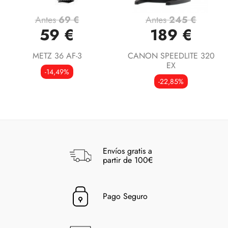
Antes
69 €
Antes
245 €
59 €
189 €
METZ 36 AF-3
CANON SPEEDLITE 320
EX
-14,49%
-22,85%
Envíos gratis a
partir de 100€
Pago Seguro