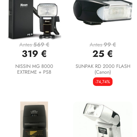
Antes
569 €
Antes
99 €
319 €
25 €
NISSIN MG 8000
SUNPAK RD 2000 FLASH
EXTREME + PS8
(canon)
-74,74%