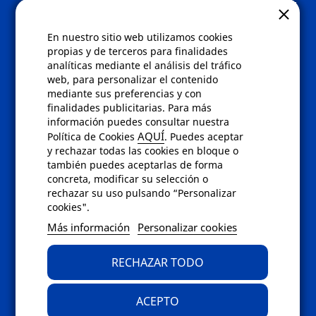
Quienes somos
Gafas eclipse
En nuestro sitio web utilizamos cookies
Políticas
propias y de terceros para finalidades
analíticas mediante el análisis del tráfico
Condiciones de compra
web, para personalizar el contenido
Aviso de privacidad
mediante sus preferencias y con
Cookies
finalidades publicitarias. Para más
Bajas comunicados comerciales
información puedes consultar nuestra
Derecho de desistimiento
AQUÍ
Política de Cookies
. Puedes aceptar
Preguntas frecuentes
y rechazar todas las cookies en bloque o
también puedes aceptarlas de forma
concreta, modificar su selección o
Contacto
rechazar su uso pulsando “Personalizar
cookies".
Envíanos un email a
info@fotoroma.es
o
Más información
Personalizar cookies
bien rellena nuestro
formulario de
contacto
RECHAZAR TODO
ACEPTO