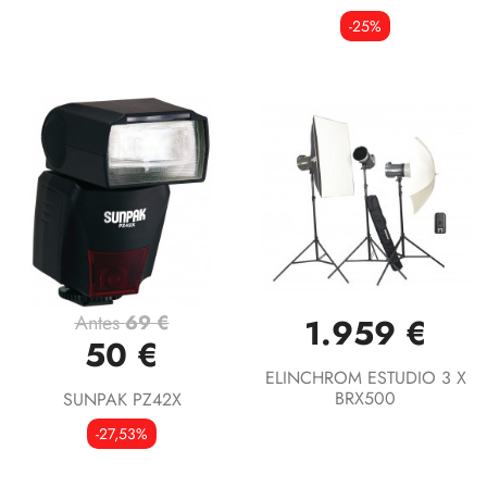
-25%
Antes
69 €
1.959 €
50 €
ELINCHROM ESTUDIO 3 X
BRX500
SUNPAK PZ42X
-27,53%