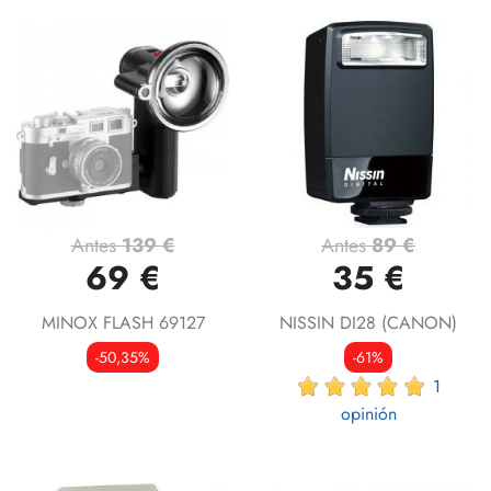
Antes
139 €
Antes
89 €
69 €
35 €
MINOX FLASH 69127
NISSIN DI28 (CANON)
-50,35%
-61%
1
opinión