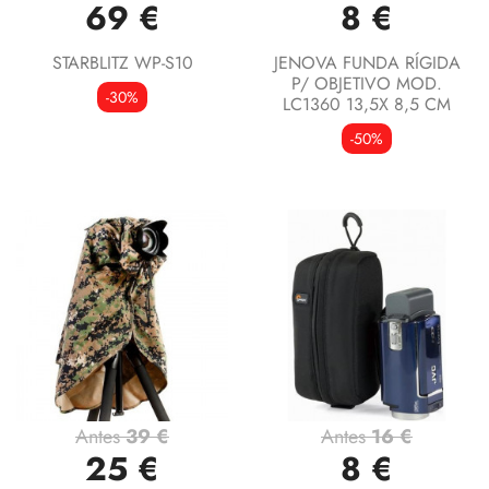
69 €
8 €
STARBLITZ WP-S10
JENOVA FUNDA RÍGIDA
P/ OBJETIVO MOD.
-30%
LC1360 13,5X 8,5 CM
-50%
Antes
39 €
Antes
16 €
25 €
8 €