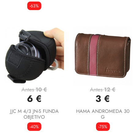
-63%
Antes
10 €
Antes
12 €
6 €
3 €
JJC M 4/3 JN-S FUNDA
HAMA ANDROMEDA 30
OBJETIVO
G
-40%
-75%