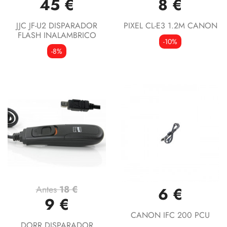
45 €
8 €
JJC JF-U2 DISPARADOR
PIXEL CL-E3 1.2M CANON
FLASH INALAMBRICO
-10%
-8%
Antes
18 €
6 €
9 €
CANON IFC 200 PCU
DORR DISPARADOR