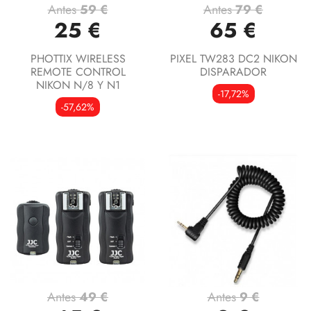
Antes
59 €
Antes
79 €
25 €
65 €
PHOTTIX WIRELESS
PIXEL TW283 DC2 NIKON
REMOTE CONTROL
DISPARADOR
NIKON N/8 Y N1
-17,72%
-57,62%
Antes
49 €
Antes
9 €