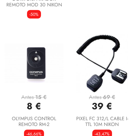
REMOTO MOD 30 NIKON
-50%
Antes
15 €
Antes
69 €
8 €
39 €
OLYMPUS CONTROL
PIXEL FC 312/L CABLE I-
REMOTO RM-2
TTL 10M NIKON
-46,66%
-43,47%