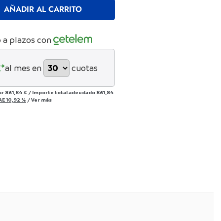
AÑADIR AL CARRITO
 a plazos con
*
al mes en
cuotas
ar
861,84 €
/
Importe total adeudado
861,84
AE
10,92 %
/
Ver más