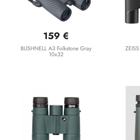
159 €
Vista rápida

BUSHNELL A3 Folkstone Gray
ZEISS
10x32