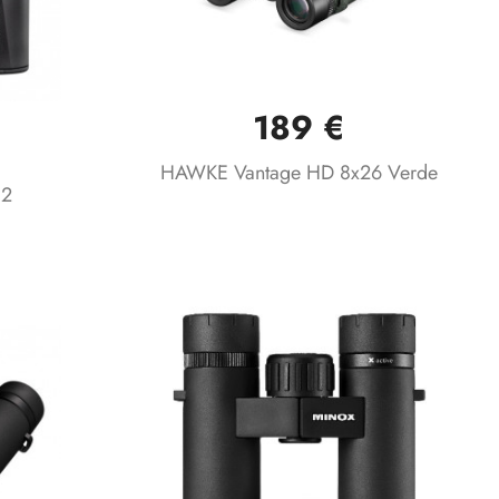
189 €
Vista rápida

HAWKE Vantage HD 8x26 Verde
32