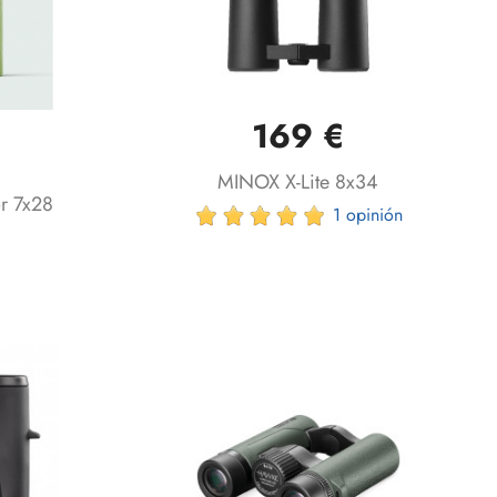
169 €
Vista rápida

MINOX X-Lite 8x34
r 7x28
1 opinión