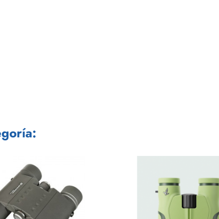
goría: