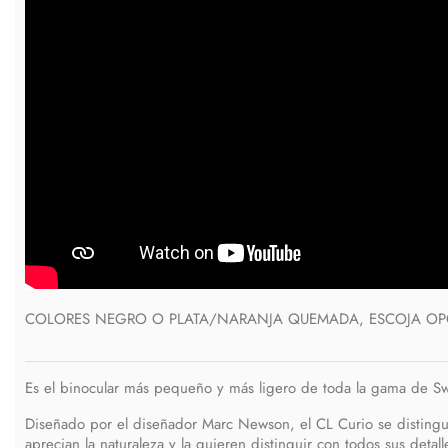
COLORES NEGRO O PLATA/NARANJA QUEMADA, ESCOJA O
Es el binocular más pequeño y más ligero de toda la gama de Swa
Diseñado por el diseñador Marc Newson, el CL Curio se distingue
aprecian la naturaleza y la quieren distinguir con todos sus deta