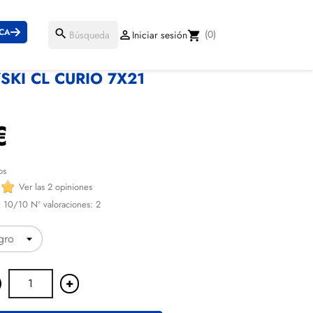
ICA
search
(0)

Iniciar sesión
shopping_cart
KI CL CURIO 7X21
€
os
Ver las 2 opiniones
:
10
/10 Nº valoraciones:
2
+