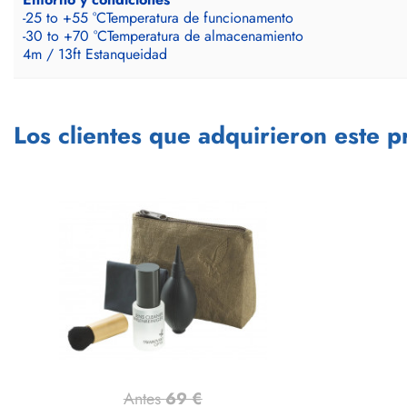
-25 to +55 °C
Temperatura de funcionamento
-30 to +70 °C
Temperatura de almacenamiento
4m / 13ft
Estanqueidad
Los clientes que adquirieron este 
Antes
69 €
Vista rápida
