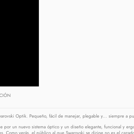
PCIÓN
rovski Optik. Pequeño, fácil de manejar, plegable y... siempre a p
 por un nuevo sistema óptico y un diseño elegante, funcional y ergo
lles. Como verás, el público al que Swarovski se dirige no es el caza