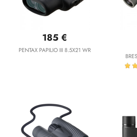
185 €
Vista rápida

PENTAX PAPILIO III 8.5X21 WR
BRES