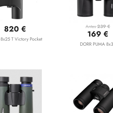
Antes
239 €
820 €
Vista rápida
Vista rápida


169 €
 8x25 T Victory Pocket
DORR PUMA 8x