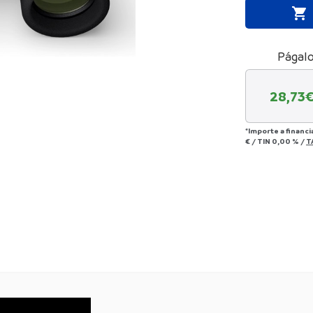

Págalo
28,73
€
*Importe a financi
€
/
TIN
0,00 %
/
T