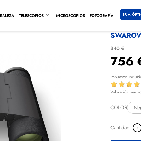

IR A ÓPT
RALEZA
TELESCOPIOS
MICROSCOPIOS
FOTOGRAFÍA
SWAROVS
840 €
756 
Impuestos incluid
Valoración media
COLOR
-
Cantidad