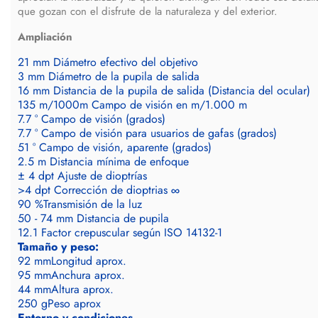
que gozan con el disfrute de la naturaleza y del exterior.
Ampliación
21 mm
Diámetro efectivo del objetivo
3 mm
Diámetro de la pupila de salida
16 mm
Distancia de la pupila de salida (Distancia del ocular)
135 m/1000m
Campo de visión en m/1.000 m
7.7 °
Campo de visión (grados)
7.7 °
Campo de visión para usuarios de gafas (grados)
51 °
Campo de visión, aparente (grados)
2.5 m
Distancia mínima de enfoque
± 4 dpt
Ajuste de dioptrías
>4 dpt
Corrección de dioptrias ∞
90 %
Transmisión de la luz
50 - 74 mm
Distancia de pupila
12.1
Factor crepuscular según ISO 14132-1
Tamaño y peso:
92 mm
Longitud aprox.
95 mm
Anchura aprox.
44 mm
Altura aprox.
250 g
Peso aprox
Entorno y condiciones