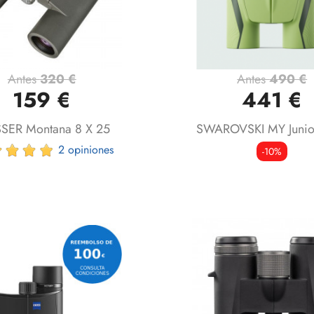
Antes
320 €
Antes
490 €
Vista rápida
Vista rápida


159 €
441 €
SER Montana 8 X 25
SWAROVSKI MY Junio
2 opiniones
-10%