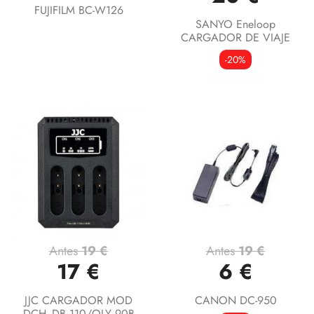
FUJIFILM BC-W126
SANYO Eneloop
CARGADOR DE VIAJE
-20%
Antes
19 €
Antes
19 €
17 €
6 €
JJC CARGADOR MOD
CANON DC-950
DCH -DB 110/OLY 90B