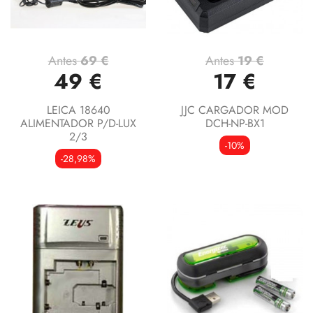
Antes
69 €
Antes
19 €
49 €
17 €
LEICA 18640
JJC CARGADOR MOD
ALIMENTADOR P/D-LUX
DCH-NP-BX1
2/3
-10%
-28,98%