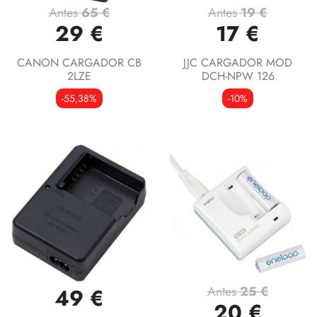
Antes
65 €
Antes
19 €
29 €
17 €
CANON CARGADOR CB
JJC CARGADOR MOD
2LZE
DCH-NPW 126
-55,38%
-10%
Antes
25 €
49 €
20 €