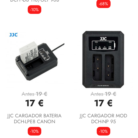
-68%
-10%
Antes
19 €
Antes
19 €
17 €
17 €
JJC CARGADOR BATERIA
JJC CARGADOR MOD
DCH-LPE8 CANON
DCH-NP 95
-10%
-10%