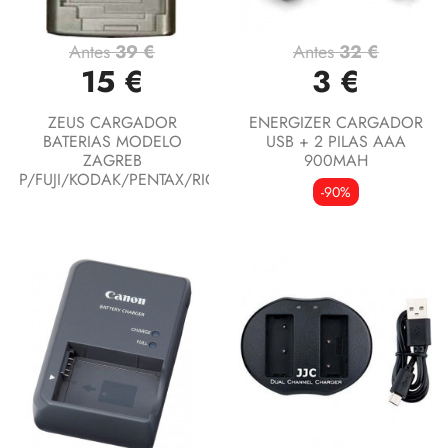
Antes
39 €
Antes
32 €
15 €
3 €
ZEUS CARGADOR
ENERGIZER CARGADOR
BATERIAS MODELO
USB + 2 PILAS AAA
ZAGREB
900MAH
P/FUJI/KODAK/PENTAX/RICOH
-90%