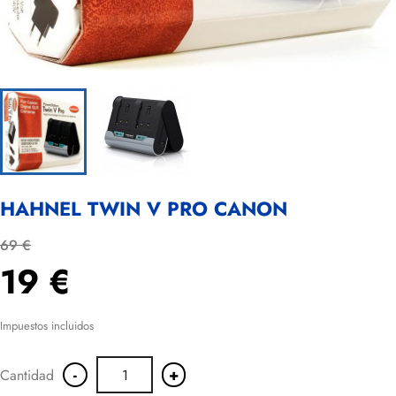
HAHNEL TWIN V PRO CANON
69 €
19 €
Impuestos incluidos
-
+
Cantidad