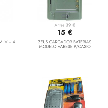
Antes
39 €
Vista rápida

15 €
IV + 4
ZEUS CARGADOR BATERIAS
MODELO VARESE P/CASIO