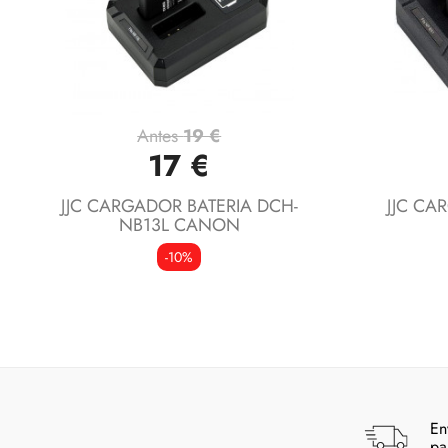
Antes
19 €
Vista rápida

17 €
JJC CARGADOR BATERIA DCH-
JJC CA
NB13L CANON
-10%
En
pa