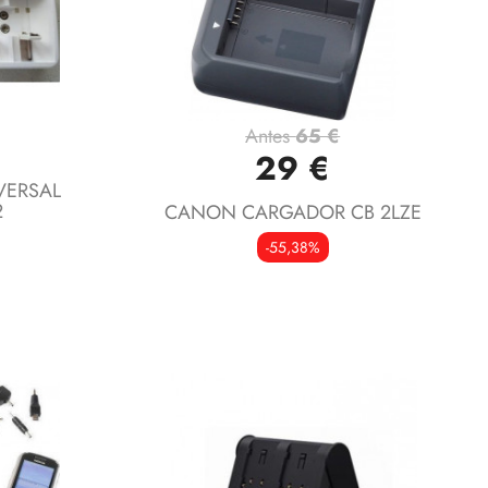
Antes
65 €
Vista rápida

29 €
VERSAL
2
CANON CARGADOR CB 2LZE
-55,38%