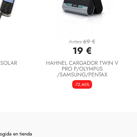
Antes
69 €
Vista rápida

19 €
 SOLAR
HAHNEL CARGADOR TWIN V
3
PRO P/OLYMPUS
/SAMSUNG/PENTAX
-72,46%
ogida en tienda