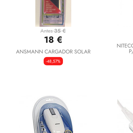
Antes
35 €
Vista rápida

18 €
NITEC
P
ANSMANN CARGADOR SOLAR
-48,57%