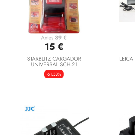
Antes
39 €
Vista rápida

15 €
STARBLITZ CARGADOR
LEICA
UNIVERSAL SCH-21
-61,53%