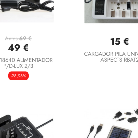
Antes
69 €
15 €
Vista rápida
Vista rápida


49 €
CARGADOR PILA UNI
ASPECTS RBAT
 18640 ALIMENTADOR
P/D-LUX 2/3
-28,98%