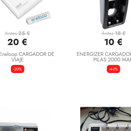
Antes
25 €
Antes
18 €
Vista rápida
Vista rápida


20 €
10 €
Eneloop CARGADOR DE
ENERGIZER CARGADOR
VIAJE
PILAS 2000 MA
-20%
-44%