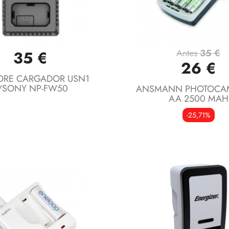
Antes
35 €
35 €
Vista rápida
Vista rápida


26 €
ORE CARGADOR USN1
/SONY NP-FW50
ANSMANN PHOTOCAM 
AA 2500 MAH
-25,71%