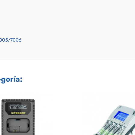
005/7006
goría: