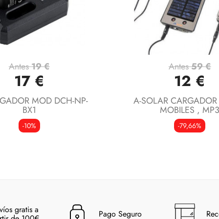
Antes
19 €
Antes
59 €
Vista rápida
Vista rápida


17 €
12 €
RGADOR MOD DCH-NP-
A-SOLAR CARGADOR
BX1
MOBILES , MP
-10%
-79,66%
víos gratis a
Pago Seguro
Rec
rtir de 100€