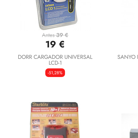
Antes
39 €
Vista rápida

19 €
DORR CARGADOR UNIVERSAL
SANYO 
LCD-1
-51,28%