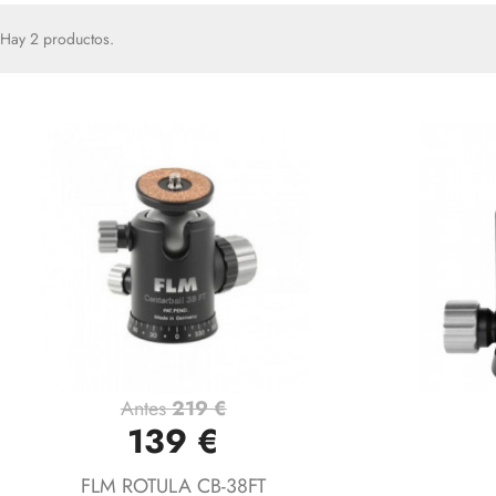
Hay 2 productos.
Antes
219 €
Vista rápida

139 €
FLM ROTULA CB-38FT