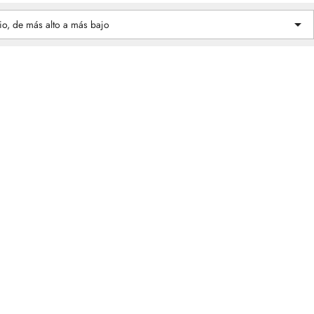

io, de más alto a más bajo