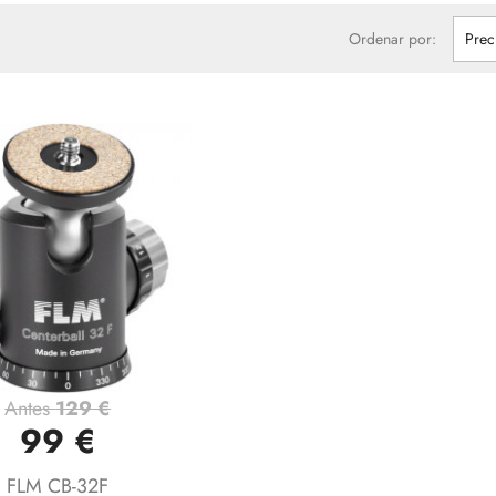
Ordenar por:
Prec
Antes
129 €
Vista rápida

99 €
FLM CB-32F