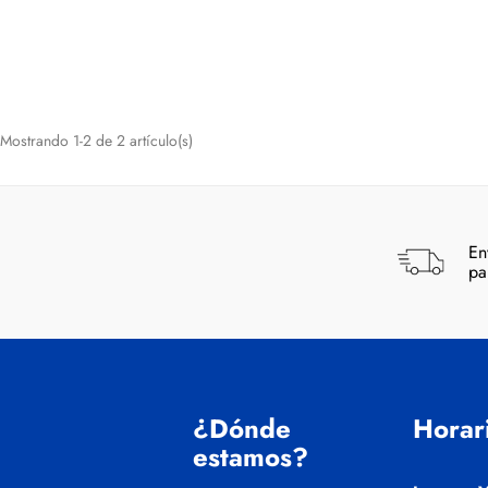
Mostrando 1-2 de 2 artículo(s)
En
pa
¿Dónde
Horar
estamos?