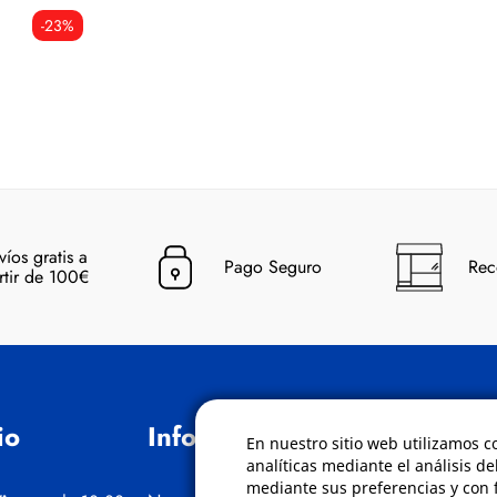
-23%
víos gratis a
Pago Seguro
Rec
rtir de 100€
io
Información
Políticas
En nuestro sitio web utilizamos c
analíticas mediante el análisis de
mediante sus preferencias y con f