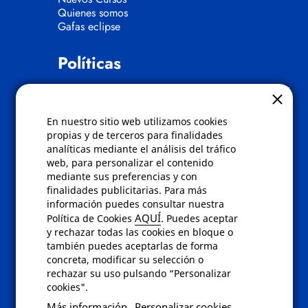
Quienes somos
Gafas eclipse
Políticas
Condiciones de compra
Aviso de privacidad
Cookies
En nuestro sitio web utilizamos cookies
Bajas comunicados comerciales
propias y de terceros para finalidades
Derecho de desistimiento
analíticas mediante el análisis del tráfico
Preguntas frecuentes
web, para personalizar el contenido
mediante sus preferencias y con
Contacto
finalidades publicitarias. Para más
información puedes consultar nuestra
AQUÍ
Política de Cookies
. Puedes aceptar
Envíanos un email a
info@fotoroma.es
o
y rechazar todas las cookies en bloque o
bien rellena nuestro
formulario de
también puedes aceptarlas de forma
contacto
concreta, modificar su selección o
rechazar su uso pulsando “Personalizar
cookies".
Más información
Personalizar cookies