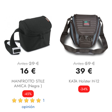
Antes
29 €
Antes
59 €
16 €
39 €
MANFROTTO STILE
KATA Holster H-12
AMICA (negra )
-34%
-45%
1
opinión