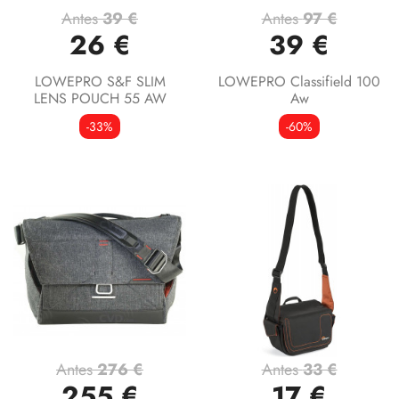
Antes
39 €
Antes
97 €
26 €
39 €
LOWEPRO S&F SLIM
LOWEPRO Classifield 100
LENS POUCH 55 AW
Aw
-33%
-60%
Antes
276 €
Antes
33 €
255 €
17 €