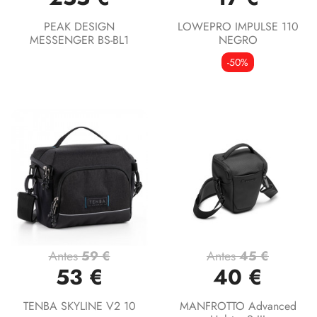
PEAK DESIGN
LOWEPRO IMPULSE 110
MESSENGER BS-BL1
NEGRO
-50%
Antes
59 €
Antes
45 €
53 €
40 €
TENBA SKYLINE V2 10
MANFROTTO Advanced