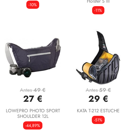
Holster S III
-10%
-11%
Antes
49 €
Antes
59 €
27 €
29 €
LOWEPRO PHOTO SPORT
KATA T-212 ESTUCHE
SHOULDER 12L
-51%
-44,89%